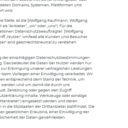
endeten Domains, Systemen, Plattformen und
t wird.
e Stelle, ist die [Wolfgang Kaufmann, Wolfgang
 "Anbieter", „wir“ oder „uns“). Für die
mationen Datenschutzbeauftragter: [Wolfgang
iff „Nutzer“ umfasst alle Kunden und Besucher
zer“ sind geschlechtsneutral zu verstehen.
ung der einschlägigen Datenschutzbestimmungen
 Das bedeutet die Daten der Nutzer werden nur
 zur Erbringung unserer vertraglichen Leistungen
r beim Vorliegen einer Einwilligung verarbeitet. Wir
hmen entsprechend dem Stand der Technik, um
ten werden und um damit die durch uns
lust, Zerstörung oder gegen den Zugriff
tzerklärung Inhalte, Werkzeuge oder sonstige
ttanbieter“) eingesetzt werden und deren
in die Sitzstaaten der Drittanbieter stattfindet. Die
r gesetzlichen Erlaubnis, einer Einwilligung der
 Sicherheit der Daten gewährleisten.