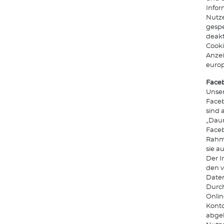
Info
Nutze
gespe
deakt
Cooki
Anze
euro
Faceb
Unser
Faceb
sind 
„Daum
Faceb
Rahme
sie a
Der I
den v
Daten
Durch
Onlin
Konto
abgeb