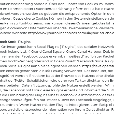
rmationsspeicherung handeln. Über den Einsatz von Cookies im Ra
r im Rahmen dieser Datenschutzerklärung informiert. Falls die Nutz
ichert werden, werden sie gebeten die entsprechende Option in den
ivieren. Gespeicherte Cookies können in den Systemeinstellungen de
es kann zu Funktionseinschränkungen dieses Onlineangebotes führen. 
igen-Cookies von Unternehmen über die US-amerikanische Webseit
päische Webseite
http://www.youronlinechoices.com/uk/your-ad-choic
ook Social Plugins
 Onlineangebot kann Social Plugins ("Plugins") des sozialen Netzwe
ook Ireland Ltd., 4 Grand Canal Square, Grand Canal Harbour, Dublin 2
an einem der Facebook Logos erkennbar (weißes „f“ auf blauer Kachel, 
en hoch“-Zeichen) oder sind mit dem Zusatz "Facebook Social Plugi
ook Social Plugins kann hier eingesehen werden:
https://developers
n einer so genannten 2-Klick-Lösung verwendet. Das bedeutet, die N
usgeführt werden. Erst dann baut der Browser des Nutzers eine direk
nhalt der Twitter-Schaltflächen wird dann von Twitter direkt an den 
erarbeiteten Daten Nutzungsprofile der Nutzer erstellt werden. Wir
, die Facebook mit Hilfe dieses Plugins erhebt und informiert die 
 die Einbindung der Plugins erhält Facebook die Information, dass e
eangebotes aufgerufen hat. Ist der Nutzer bei Facebook eingelogg
 zuordnen. Wenn Nutzer mit den Plugins interagieren, zum Beispiel
en, wird die entsprechende Information von Ihrem Gerät direkt an Fa