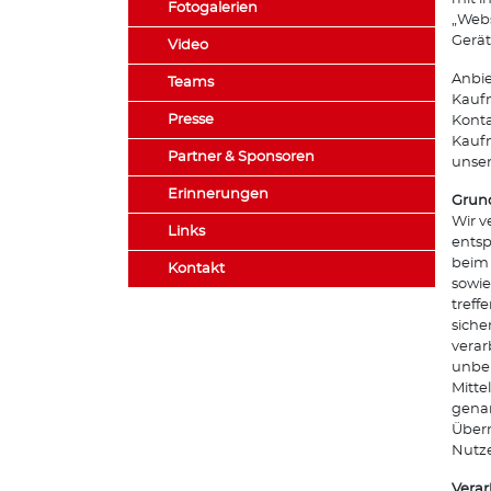
Fotogalerien
„Webs
Gerät
Video
Anbie
Teams
Kaufm
Presse
Konta
Kaufm
Partner & Sponsoren
unser
Erinnerungen
Grund
Wir v
Links
entsp
beim 
Kontakt
sowie
treff
siche
verar
unber
Mitte
genan
Überm
Nutze
Vera