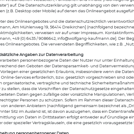
ite“) auf. Die Datenschutzerklärung gilt unabhängig von den verw
en (z.B. Desktop oder Mobile) auf denen das Onlineangebot ausgeführ
ter des Onlineangebotes und die datenschutzrechtlich verantwortlich
ann, Am Mühlenweg 19, 56414 Dreikirchen] (nachfolgend bezeichnet als
ktmöglichkeiten, verweisen wir auf unser Impressum. Kontaktinfor
ann, +49 (0) 6435 / 9086642, info@wolfgang-kaufmann.de]. Der Begr
es Onlineangebotes. Die verwendeten Begrifflichkeiten, wie z.B. „Nut
sätzliche Angaben zur Datenverarbeitung
erarbeiten personenbezogene Daten der Nutzer nur unter Einhalt
rechend den Geboten der Datensparsamkeit- und Datenvermeidung.
Vorliegen einer gesetzlichen Erlaubnis, insbesondere wenn die Daten
 Online-Services erforderlich, bzw. gesetzlich vorgeschrieben sind ode
en organisatorische, vertragliche und technische Sicherheitsmaßna
r zu stellen, dass die Vorschriften der Datenschutzgesetze eingehal
beiteten Daten gegen zufällige oder vorsätzliche Manipulationen, Ver
echtigter Personen zu schützen. Sofern im Rahmen dieser Datenschu
l von anderen Anbietern (nachfolgend gemeinsam bezeichnet als „Dri
nter Sitz im Ausland ist, ist davon auszugehen, dass ein Datentransfer 
ittlung von Daten in Drittstaaten erfolgt entweder auf Grundlage eine
r oder spezieller Vertragsklauseln, die eine gesetzlich vorausgesetzte
rbeitung personenbezogener Daten