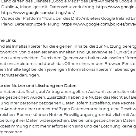
Landkarten des Dienstes „Google Maps“ des Dritt-Anbieters Google I
Dublin 4, Irland, gestellt. Datenschutzerklärung:
https://www.google.c
https://www.google.com/settings/ads/
.
Videos der Plattform “YouTube” des Dritt-Anbieters Google Ireland Li
Irland. Datenschutzerklärung:
https://www.google.com/policies/priva
ne Links
ind als Inhaltsanbieter für die eigenen Inhalte, die zur Nutzung ber
twortlich. Von diesen eigenen Inhalten sind Querverweise ("Links") a
te zu unterscheiden. Durch den Querverweis halten wir insofern "frem
mationsanbietern sind durch das Öffnen eines neuen Browser-Fenster
gen Inhalte liegt bei den jeweiligen Informationsanbietern. Ebenso gel
nschutzerklärungen.
e der Nutzer und Löschung von Daten
r haben das Recht, auf Antrag unentgeltlich Auskunft zu erhalten ü
sie gespeichert wurden. Zusätzlich haben die Nutzer das Recht auf B
ung ihrer personenbezogenen Daten, sofern zutreffend, Ihre Rechte
der Annahme einer unrechtmäßigen Datenverarbeitung, eine Beschwe
reichen. Ebenso können Nutzer Einwilligungen, grundsätzlich mit Aus
beitung ihrer Daten widersprechen. Die bei uns gespeicherten Daten w
bestimmung nicht mehr erforderlich sind und der Löschung keine 
egenstehen.