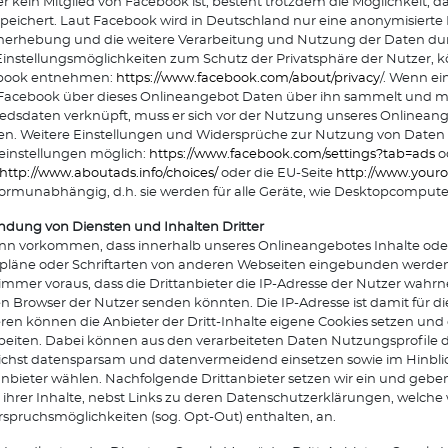
r kein Mitglied von Facebook ist, besteht trotzdem die Möglichkeit, d
peichert. Laut Facebook wird in Deutschland nur eine anonymisiert
erhebung und die weitere Verarbeitung und Nutzung der Daten dur
instellungsmöglichkeiten zum Schutz der Privatsphäre der Nutzer,
book entnehmen:
https://www.facebook.com/about/privacy
/. Wenn ei
Facebook über dieses Onlineangebot Daten über ihn sammelt und mi
iedsdaten verknüpft, muss er sich vor der Nutzung unseres Onlinean
en. Weitere Einstellungen und Widersprüche zur Nutzung von Daten 
leinstellungen möglich:
https://www.facebook.com/settings?tab=ads
o
http://www.aboutads.info/choices/
oder die EU-Seite
http://www.youro
formunabhängig, d.h. sie werden für alle Geräte, wie Desktopcompu
ndung von Diensten und Inhalten Dritter
nn vorkommen, dass innerhalb unseres Onlineangebotes Inhalte oder 
pläne oder Schriftarten von anderen Webseiten eingebunden werden.
 immer voraus, dass die Drittanbieter die IP-Adresse der Nutzer wahrn
n Browser der Nutzer senden könnten. Die IP-Adresse ist damit für die 
ren können die Anbieter der Dritt-Inhalte eigene Cookies setzen und
beiten. Dabei können aus den verarbeiteten Daten Nutzungsprofile de
chst datensparsam und datenvermeidend einsetzen sowie im Hinblick
anbieter wählen. Nachfolgende Drittanbieter setzen wir ein und geben
 ihrer Inhalte, nebst Links zu deren Datenschutzerklärungen, welche
spruchsmöglichkeiten (sog. Opt-Out) enthalten, an.