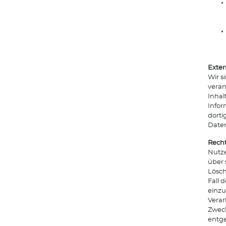
Exter
Wir s
veran
Inhal
Infor
dorti
Date
Recht
Nutze
über 
Lösch
Fall 
einzu
Verar
Zweck
entg