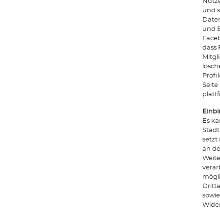
Nutze
und s
Daten
und E
Face
dass 
Mitgl
lösch
Profi
Seite
platt
Einbi
Es ka
Stadt
setzt
an de
Weite
verar
mögli
Dritt
sowie
Wider