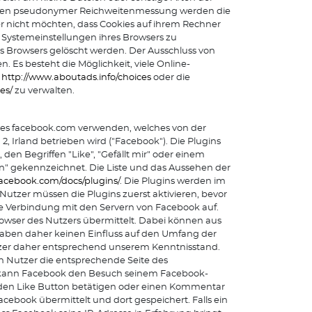
hmen pseudonymer Reichweitenmessung werden die
er nicht möchten, dass Cookies auf ihrem Rechner
 Systemeinstellungen ihres Browsers zu
s Browsers gelöscht werden. Der Ausschluss von
Es besteht die Möglichkeit, viele Online-
e
http://www.aboutads.info/choices
oder die
es/
zu verwalten.
rkes facebook.com verwenden, welches von der
, Irland betrieben wird ("Facebook"). Die Plugins
den Begriffen "Like", "Gefällt mir" oder einem
n" gekennzeichnet. Die Liste und das Aussehen der
.facebook.com/docs/plugins/
. Die Plugins werden im
utzer müssen die Plugins zuerst aktivieren, bevor
te Verbindung mit den Servern von Facebook auf.
Browser des Nutzers übermittelt. Dabei können aus
 haben daher keinen Einfluss auf den Umfang der
Nutzer daher entsprechend unserem Kenntnisstand.
in Nutzer die entsprechende Seite des
t, kann Facebook den Besuch seinem Facebook-
 den Like Button betätigen oder einen Kommentar
cebook übermittelt und dort gespeichert. Falls ein