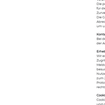
Die p
für d
Zurve
Die G
Abrec
um un
Kont
Bei d
der A
Erheb
Wir e
Zugri
Meldu
besuc
Nutze
zum Z
Proto
recht
Cook
Cooki
und d