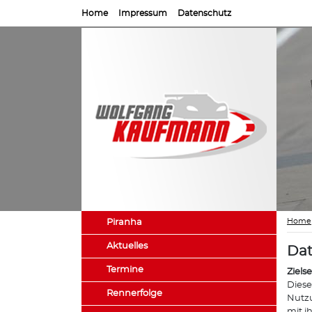
Home
Impressum
Datenschutz
Home
Piranha
Aktuelles
Dat
Termine
Ziels
Diese
Rennerfolge
Nutzu
mit i