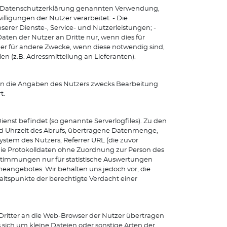
r Datenschutzerklärung genannten Verwendung,
lligungen der Nutzer verarbeitet: - Die
rer Dienste-, Service- und Nutzerleistungen; -
aten der Nutzer an Dritte nur, wenn dies für
der für andere Zwecke, wenn diese notwendig sind,
n (z.B. Adressmitteilung an Lieferanten).
en die Angaben des Nutzers zwecks Bearbeitung
t.
ienst befindet (so genannte Serverlogfiles). Zu den
d Uhrzeit des Abrufs, übertragene Datenmenge,
ystem des Nutzers, Referrer URL (die zuvor
die Protokolldaten ohne Zuordnung zur Person des
estimmungen nur für statistische Auswertungen
neangebotes. Wir behalten uns jedoch vor, die
ltspunkte der berechtigte Verdacht einer
Dritter an die Web-Browser der Nutzer übertragen
 sich um kleine Dateien oder sonstige Arten der