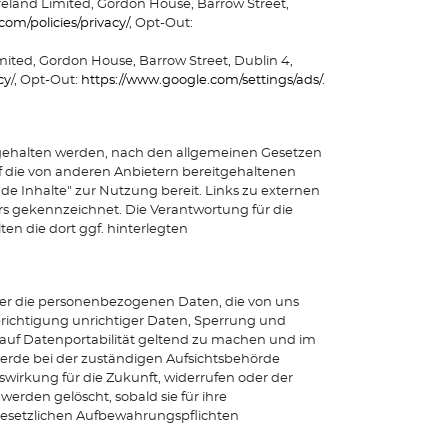
reland Limited, Gordon House, Barrow Street,
om/policies/privacy/
, Opt-Out:
mited, Gordon House, Barrow Street, Dublin 4,
cy
/, Opt-Out:
https://www.google.com/settings/ads/
.
eitgehalten werden, nach den allgemeinen Gesetzen
uf die von anderen Anbietern bereitgehaltenen
de Inhalte" zur Nutzung bereit. Links zu externen
s gekennzeichnet. Die Verantwortung für die
ten die dort ggf. hinterlegten
ber die personenbezogenen Daten, die von uns
erichtigung unrichtiger Daten, Sperrung und
 auf Datenportabilität geltend zu machen und im
rde bei der zuständigen Aufsichtsbehörde
wirkung für die Zukunft, widerrufen oder der
erden gelöscht, sobald sie für ihre
gesetzlichen Aufbewahrungspflichten