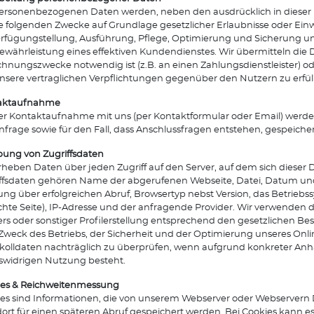
ersonenbezogenen Daten werden, neben den ausdrücklich in diese
ie folgenden Zwecke auf Grundlage gesetzlicher Erlaubnisse oder Einwi
rfügungstellung, Ausführung, Pflege, Optimierung und Sicherung unse
ewährleistung eines effektiven Kundendienstes. Wir übermitteln die D
hnungszwecke notwendig ist (z.B. an einen Zahlungsdienstleister) o
sere vertraglichen Verpflichtungen gegenüber den Nutzern zu erfülle
aktaufnahme
er Kontaktaufnahme mit uns (per Kontaktformular oder Email) werd
nfrage sowie für den Fall, dass Anschlussfragen entstehen, gespeicher
ung von Zugriffsdaten
rheben Daten über jeden Zugriff auf den Server, auf dem sich dieser D
ffsdaten gehören Name der abgerufenen Webseite, Datei, Datum un
ng über erfolgreichen Abruf, Browsertyp nebst Version, das Betriebss
hte Seite), IP-Adresse und der anfragende Provider. Wir verwenden 
rs oder sonstiger Profilerstellung entsprechend den gesetzlichen B
weck des Betriebs, der Sicherheit und der Optimierung unseres Onli
kolldaten nachträglich zu überprüfen, wenn aufgrund konkreter Anha
swidrigen Nutzung besteht.
ies & Reichweitenmessung
es sind Informationen, die von unserem Webserver oder Webservern 
ort für einen späteren Abruf gespeichert werden. Bei Cookies kann es