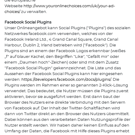
die europäische
Webseite
http://www.youronlinechoices.com/uk/your-ad-
choices/
zu verwalten.
Facebook Social Plugins
Unser Onlineangebot kann Social Plugins ("Plugins") des sozialen
Netzwerkes facebook.com verwenden, welches von der
Facebook Ireland Ltd., 4 Grand Canal Square, Grand Canal
Harbour, Dublin 2, Irland betrieben wird ("Facebook"). Die
Plugins sind an einem der Facebook Logos erkennbar (weißes
„f“ auf blauer Kachel, den Begriffen "Like", "Gefällt mir" oder
einem „Daumen hoch“-Zeichen) oder sind mit dem Zusatz
"Facebook Social Plugin" gekennzeichnet. Die Liste und das
Aussehen der Facebook Social Plugins kann hier eingesehen
werden:
https://developers.facebook.com/docs/plugins/
. Die
Plugins werden im Rahmen einer so genannten 2-Klick-Lösung
verwendet. Das bedeutet, die Nutzer müssen die Plugins zuerst
aktivieren, bevor sie ausgeführt werden. Erst dann baut der
Browser des Nutzers eine direkte Verbindung mit den Servern
von Facebook auf. Der Inhalt der Twitter-Schaltflächen wird
dann von Twitter direkt an den Browser des Nutzers übermittelt.
Dabei können aus den verarbeiteten Daten Nutzungsprofile der
Nutzer erstellt werden. Wir haben daher keinen Einfluss auf den
Umfang der Daten, die Facebook mit Hilfe dieses Plugins erhebt