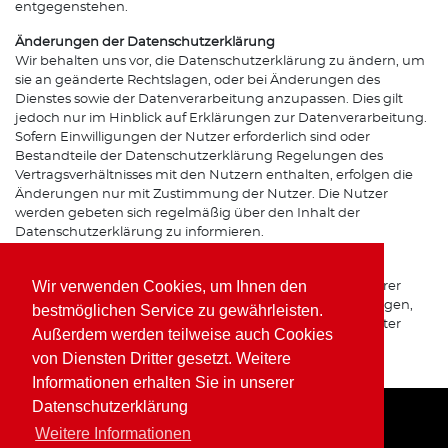
entgegenstehen.
Änderungen der Datenschutzerklärung
Wir behalten uns vor, die Datenschutzerklärung zu ändern, um
sie an geänderte Rechtslagen, oder bei Änderungen des
Dienstes sowie der Datenverarbeitung anzupassen. Dies gilt
jedoch nur im Hinblick auf Erklärungen zur Datenverarbeitung.
Sofern Einwilligungen der Nutzer erforderlich sind oder
Bestandteile der Datenschutzerklärung Regelungen des
Vertragsverhältnisses mit den Nutzern enthalten, erfolgen die
Änderungen nur mit Zustimmung der Nutzer. Die Nutzer
werden gebeten sich regelmäßig über den Inhalt der
Datenschutzerklärung zu informieren.
Ansprechpartner für den Datenschutz
Wir verwenden Cookies, um Ihnen den
Bei Fragen zur Erhebung, Verarbeitung oder Nutzung Ihrer
personenbezogenen Daten, bei Auskünften, Berichtigungen,
bestmöglichen Service zu gewährleisten.
Sperrung oder Löschung von Daten sowie Widerruf erteilter
Außerdem werden teilweise auch Cookies
Einwilligungen wenden Sie sich bitte an unsere(n)
von Diensten Dritter gesetzt. Weitere
Datenschutzbeauftragte(n) bzw. Apothekeninhaber(in).
Informationen erhalten Sie in unserer
Datenschutzerklärung
Weitere Informationen
Home
Impressum
Datenschutz