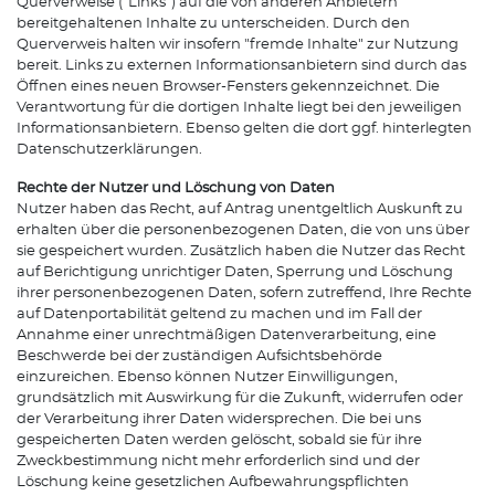
Querverweise ("Links") auf die von anderen Anbietern
bereitgehaltenen Inhalte zu unterscheiden. Durch den
Querverweis halten wir insofern "fremde Inhalte" zur Nutzung
bereit. Links zu externen Informationsanbietern sind durch das
Öffnen eines neuen Browser-Fensters gekennzeichnet. Die
Verantwortung für die dortigen Inhalte liegt bei den jeweiligen
Informationsanbietern. Ebenso gelten die dort ggf. hinterlegten
Datenschutzerklärungen.
Rechte der Nutzer und Löschung von Daten
Nutzer haben das Recht, auf Antrag unentgeltlich Auskunft zu
erhalten über die personenbezogenen Daten, die von uns über
sie gespeichert wurden. Zusätzlich haben die Nutzer das Recht
auf Berichtigung unrichtiger Daten, Sperrung und Löschung
ihrer personenbezogenen Daten, sofern zutreffend, Ihre Rechte
auf Datenportabilität geltend zu machen und im Fall der
Annahme einer unrechtmäßigen Datenverarbeitung, eine
Beschwerde bei der zuständigen Aufsichtsbehörde
einzureichen. Ebenso können Nutzer Einwilligungen,
grundsätzlich mit Auswirkung für die Zukunft, widerrufen oder
der Verarbeitung ihrer Daten widersprechen. Die bei uns
gespeicherten Daten werden gelöscht, sobald sie für ihre
Zweckbestimmung nicht mehr erforderlich sind und der
Löschung keine gesetzlichen Aufbewahrungspflichten