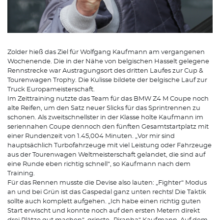
Zolder hieß das Ziel für Wolfgang Kaufmann am vergangenen
Wochenende. Die in der Nähe von belgischen Hasselt gelegene
Rennstrecke war Austragungsort des dritten Laufes zur Cup &
Tourenwagen Trophy. Die Kulisse bildete der belgische Lauf zur
Truck Europameisterschaft.
Im Zeittraining nutzte das Team für das BMW Z4 M Coupe noch
alte Reifen, um den Satz neuer Slicks für das Sprintrennen zu
schonen. Als zweitschnellster in der Klasse holte Kaufmann im
seriennahen Coupe dennoch den fünften Gesamtstartplatz mit
einer Rundenzeit von 1.45,004 Minuten. „Vor mir sind
hauptsächlich Turbofahrzeuge mit viel Leistung oder Fahrzeuge
aus der Tourenwagen Weltmeisterschaft gelandet, die sind auf
eine Runde eben richtig schnell“, so Kaufmann nach dem
Training.
Für das Rennen musste die Devise also lauten: „Fighter“ Modus
an und bei Grün ist das Gaspedal ganz unten rechts! Die Taktik
sollte auch komplett aufgehen. „Ich habe einen richtig guten
Start erwischt und konnte noch auf den ersten Metern direkt