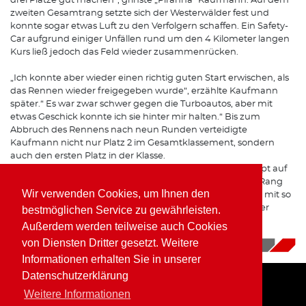
drei Plätze gut machen“, grinste „Piranha“ Kaufmann. Auf dem
zweiten Gesamtrang setzte sich der Westerwälder fest und
konnte sogar etwas Luft zu den Verfolgern schaffen. Ein Safety-
Car aufgrund einiger Unfällen rund um den 4 Kilometer langen
Kurs ließ jedoch das Feld wieder zusammenrücken.
„Ich konnte aber wieder einen richtig guten Start erwischen, als
das Rennen wieder freigegeben wurde“, erzählte Kaufmann
später.“ Es war zwar schwer gegen die Turboautos, aber mit
etwas Geschick konnte ich sie hinter mir halten.“ Bis zum
Abbruch des Rennens nach neun Runden verteidigte
Kaufmann nicht nur Platz 2 im Gesamtklassement, sondern
auch den ersten Platz in der Klasse.
„Gegen die stärkeren Autos ist es immer schwer überhaupt auf
das Podium zu fahren, daher hat das Team den zweiten Rang
Wir verwenden Cookies, um Ihnen den
heute mehr als verdient. Die kleine Mannschaft ist immer mit so
viel Euphorie dabei, das muss einfach belohnt werden. Der
bestmöglichen Service zu gewährleisten.
Klassensieg ist dann noch die Kirsche auf der Sahne“, zog
Außerdem werden teilweise auch Cookies
Kaufmann sein Resümee in Zolder.
von Diensten Dritter gesetzt. Weitere
20.09.2018
|
News
Informationen erhalten Sie in unserer
Datenschutzerklärung
Weitere Informationen
Home
Impressum
Datenschutz