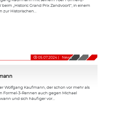
fgang Kaufmann mit seinem 78er Formel-2-
eim „Historic Grand Prix Zandvoort“, in einem
 zur Historischen...
05.07.2024
|
News
fmann
er Wolfgang Kaufmann, der schon vor mehr als
en Formel-3-Rennen auch gegen Michael
nn und sich häufiger vor...