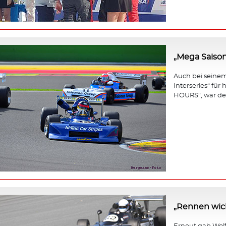
„Mega Saison
Auch bei seinem 
Interseries“ fü
HOURS“, war der
„Rennen wicht