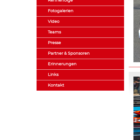
Rennerfolge
Fotogalerien
Video
Teams
Presse
Partner & Sponsoren
Erinnerungen
Links
Kontakt