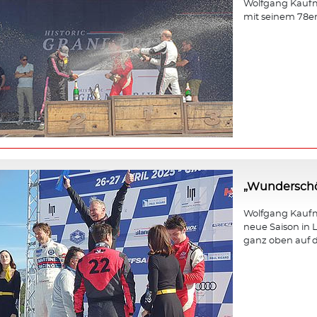
Wolfgang Kaufm
mit seinem 78e
„Wunderschö
Wolfgang Kaufma
neue Saison in L
ganz oben auf d