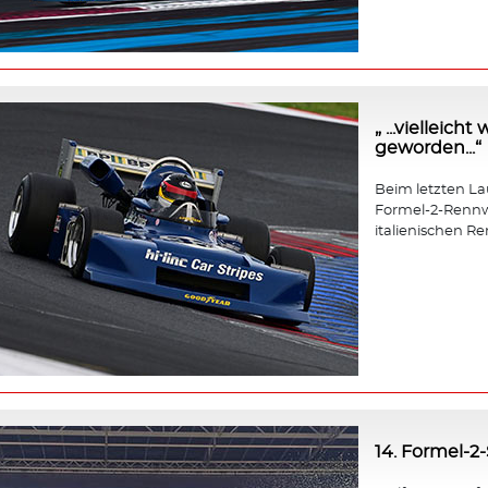
„ ...vielleic
geworden...“
Beim letzten Lauf
Formel-2-Rennw
italienischen Re
14. Formel-2