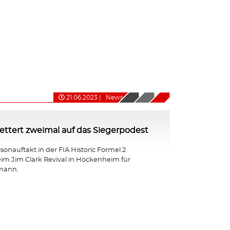
21.06.2023
|
News
ttert zweimal auf das Siegerpodest
isonauftakt in der FIA Historic Formel 2
eim Jim Clark Revival in Hockenheim für
mann.