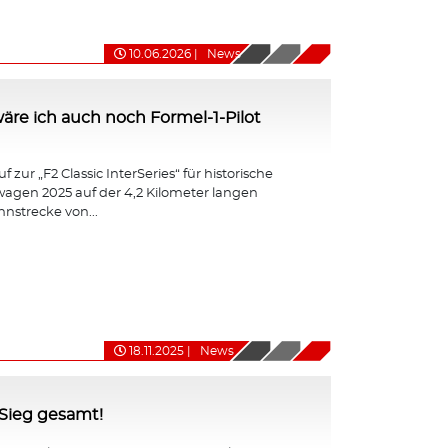
10.06.2026
|
News
ht wäre ich auch noch Formel-1-Pilot
 zur „F2 Classic InterSeries“ für historische
agen 2025 auf der 4,2 Kilometer langen
nnstrecke von...
18.11.2025
|
News
-Sieg gesamt!