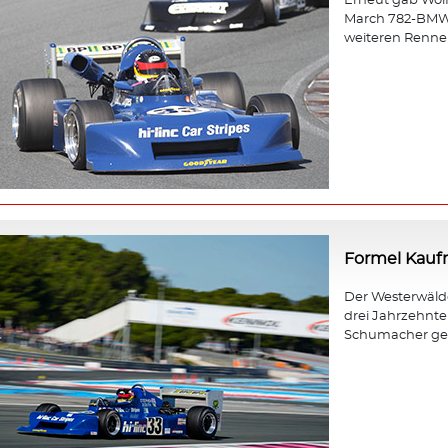
Erneut gab Wol
March 782-BMW b
weiteren Rennen
Formel Kau
Der Westerwäld
drei Jahrzehnt
Schumacher gewa