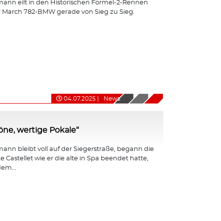
ann eilt in den Historischen Formel-2-Rennen
r March 782-BMW gerade von Sieg zu Sieg.
04.07.2025
|
News
ne, wertige Pokale“
nn bleibt voll auf der Siegerstraße, begann die
e Castellet wie er die alte in Spa beendet hatte,
em...