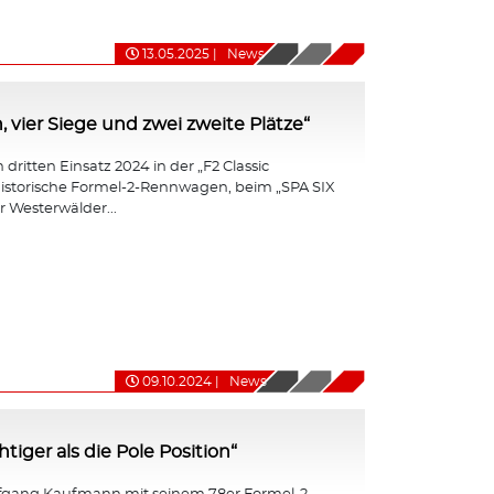
13.05.2025
|
News
, vier Siege und zwei zweite Plätze“
dritten Einsatz 2024 in der „F2 Classic
r historische Formel-2-Rennwagen, beim „SPA SIX
 Westerwälder...
09.10.2024
|
News
iger als die Pole Position“