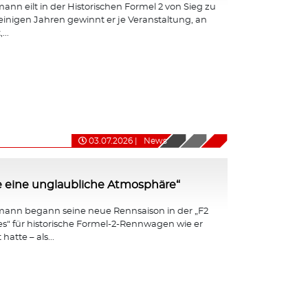
nn eilt in der Historischen Formel 2 von Sieg zu
 einigen Jahren gewinnt er je Veranstaltung, an
...
03.07.2026
|
News
e eine unglaubliche Atmosphäre“
ann begann seine neue Rennsaison in der „F2
ies“ für historische Formel-2-Rennwagen wie er
hatte – als...