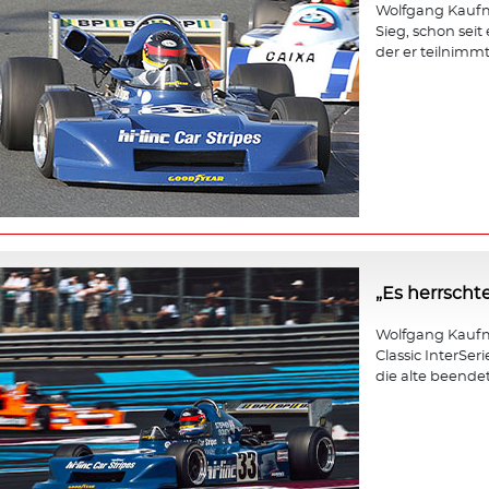
Wolfgang Kaufma
Sieg, schon seit
der er teilnimmt,
„Es herrscht
Wolfgang Kaufm
Classic InterSer
die alte beendet 