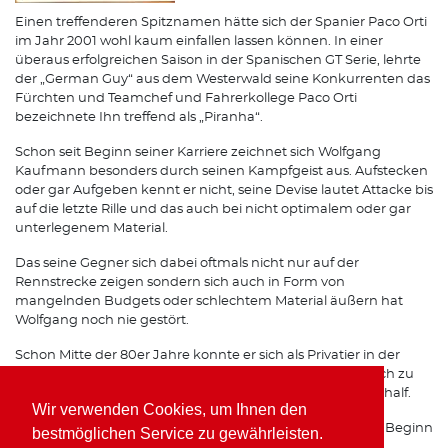
Einen treffenderen Spitznamen hätte sich der Spanier Paco Orti
im Jahr 2001 wohl kaum einfallen lassen können. In einer
überaus erfolgreichen Saison in der Spanischen GT Serie, lehrte
der „German Guy“ aus dem Westerwald seine Konkurrenten das
Fürchten und Teamchef und Fahrerkollege Paco Orti
bezeichnete Ihn treffend als „Piranha“.
Schon seit Beginn seiner Karriere zeichnet sich Wolfgang
Kaufmann besonders durch seinen Kampfgeist aus. Aufstecken
oder gar Aufgeben kennt er nicht, seine Devise lautet Attacke bis
auf die letzte Rille und das auch bei nicht optimalem oder gar
unterlegenem Material.
Das seine Gegner sich dabei oftmals nicht nur auf der
Rennstrecke zeigen sondern sich auch in Form von
mangelnden Budgets oder schlechtem Material äußern hat
Wolfgang noch nie gestört.
Schon Mitte der 80er Jahre konnte er sich als Privatier in der
Formel 3 gehörigen Respekt einfahren, was Ihm schließlich zu
einem Opel Werksvertrag im Team von Horst Schübel verhalf.
Wir verwenden Cookies, um Ihnen den
Spätestens seit seinen Erfolgen mit Freisinger Porsche zu Beginn
bestmöglichen Service zu gewährleisten.
der 90er Jahre ist auch auf internationalen Rennstrecken