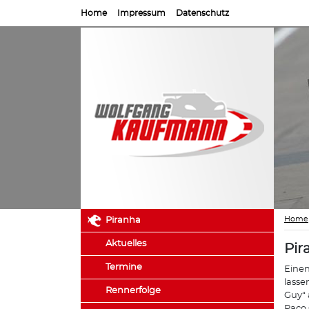
Home
Impressum
Datenschutz
Home
Piranha
Aktuelles
Pir
Termine
Einen
lasse
Rennerfolge
Guy“ 
Paco 