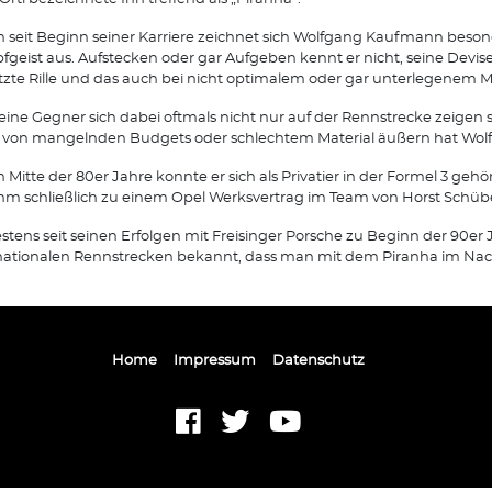
 seit Beginn seiner Karriere zeichnet sich Wolfgang Kaufmann beson
geist aus. Aufstecken oder gar Aufgeben kennt er nicht, seine Devise 
etzte Rille und das auch bei nicht optimalem oder gar unterlegenem Ma
eine Gegner sich dabei oftmals nicht nur auf der Rennstrecke zeigen 
von mangelnden Budgets oder schlechtem Material äußern hat Wolfg
 Mitte der 80er Jahre konnte er sich als Privatier in der Formel 3 geh
hm schließlich zu einem Opel Werksvertrag im Team von Horst Schübel
stens seit seinen Erfolgen mit Freisinger Porsche zu Beginn der 90er J
nationalen Rennstrecken bekannt, dass man mit dem Piranha im Nac
Home
Impressum
Datenschutz