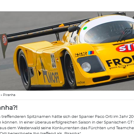
»
Piranha
anha?!
 treffenderen Spitznamen hätte sich der Spanier Paco Orti im Jahr 2
n können. In einer überaus erfolgreichen Saison in der Spanischen GT 
aus dem Westerwald seine Konkurrenten das Fürchten und Teamchef
Orti bezeichnete Ihn treffend als „Piranha“.