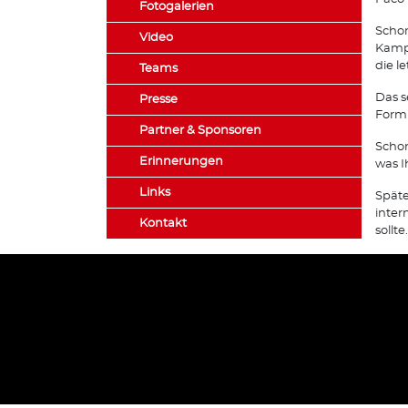
Fotogalerien
Schon
Video
Kampf
die l
Teams
Das s
Presse
Form 
Partner & Sponsoren
Schon
Erinnerungen
was I
Links
Späte
inter
Kontakt
sollte.