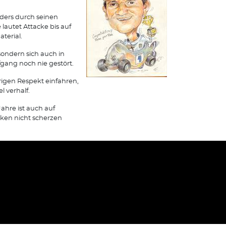
ders durch seinen
lautet Attacke bis auf
terial.
sondern sich auch in
ang noch nie gestört.
örigen Respekt einfahren,
 verhalf.
ahre ist auch auf
ken nicht scherzen