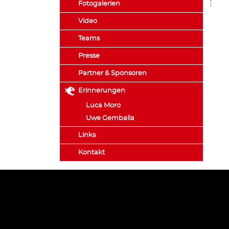
Fotogalerien
Video
Teams
Presse
Partner & Sponsoren
Erinnerungen
Luca Moro
Uwe Gemballa
Links
Kontakt