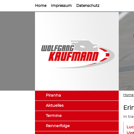
Home
Impressum
Datenschutz
Home
Piranha
Aktuelles
Eri
Termine
In tr
Rennerfolge
Luc
Uwe