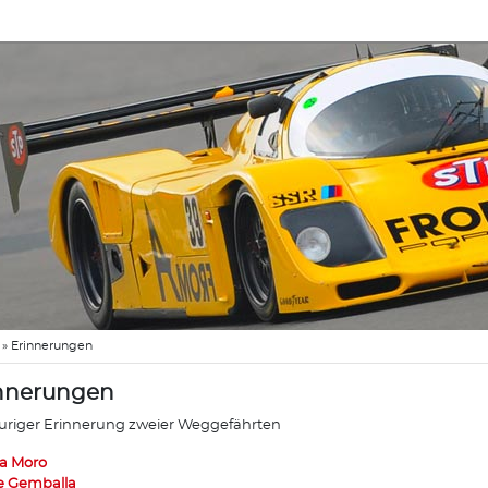
»
Erinnerungen
nnerungen
auriger Erinnerung zweier Weggefährten
a Moro
 Gemballa