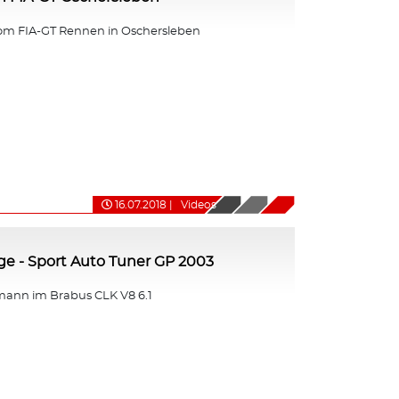
om FIA-GT Rennen in Oschersleben
16.07.2018
|
Videos
nge - Sport Auto Tuner GP 2003
ann im Brabus CLK V8 6.1