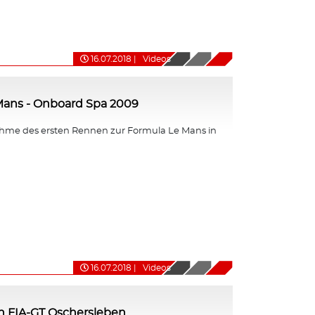
16.07.2018
|
Videos
Mans - Onboard Spa 2009
me des ersten Rennen zur Formula Le Mans in
16.07.2018
|
Videos
n FIA-GT Oschersleben