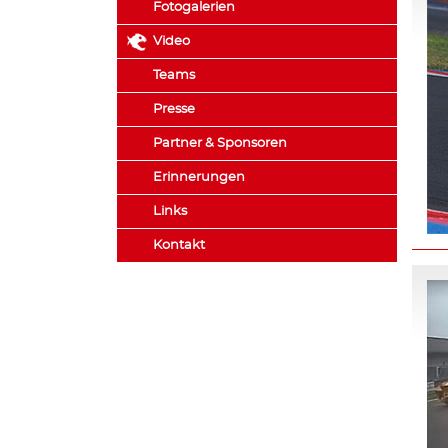
Fotogalerien
Video
Teams
Presse
Partner & Sponsoren
Erinnerungen
Links
Kontakt