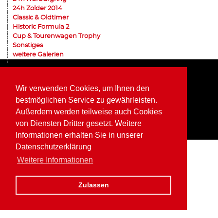
24h Zolder 2014
Classic & Oldtimer
Historic Formula 2
Cup & Tourenwagen Trophy
Sonstiges
weitere Galerien
Home
Impressum
Datenschutz
Wir verwenden Cookies, um Ihnen den
bestmöglichen Service zu gewährleisten.
Außerdem werden teilweise auch Cookies
von Diensten Dritter gesetzt. Weitere
Informationen erhalten Sie in unserer
Datenschutzerklärung
Weitere Informationen
Zulassen