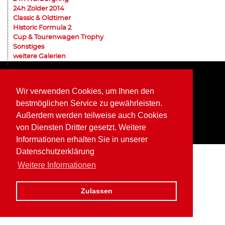
24h Zolder 2014
Classic & Oldtimer
Historic Formula 2
Cup & Tourenwagen Trophy
Sonstiges
weitere Galerien
Home
Impressum
Datenschutz
Wir verwenden Cookies, um Ihnen den
bestmöglichen Service zu gewährleisten.
Außerdem werden teilweise auch Cookies
von Diensten Dritter gesetzt. Weitere
Informationen erhalten Sie in unserer
Datenschutzerklärung
Weitere Informationen
Zulassen