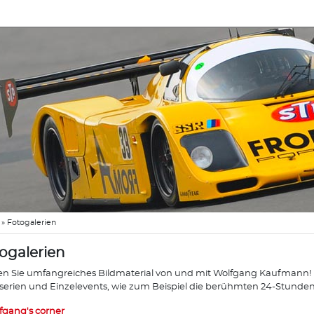
»
Fotogalerien
ogalerien
en Sie umfangreiches Bildmaterial von und mit Wolfgang Kaufmann! Di
erien und Einzelevents, wie zum Beispiel die berühmten 24-Stunde
fgang's corner