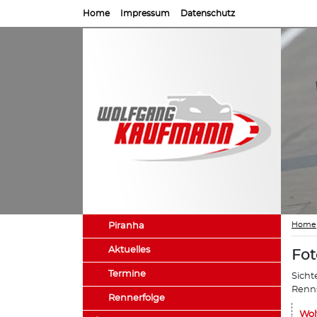
Home
Impressum
Datenschutz
Home
Piranha
Aktuelles
Fot
Termine
Sicht
Renns
Rennerfolge
Wol