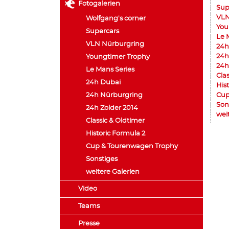
Fotogalerien
Sup
VLN
Wolfgang's corner
You
Supercars
Le 
VLN Nürburgring
24h
24h
Youngtimer Trophy
24h
Le Mans Series
Cla
24h Dubai
His
24h Nürburgring
Cup
Son
24h Zolder 2014
wei
Classic & Oldtimer
Historic Formula 2
Cup & Tourenwagen Trophy
Sonstiges
weitere Galerien
Video
Teams
Presse