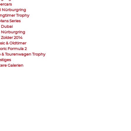
ercars
 Nürburgring
ngtimer Trophy
Mans Series
 Dubai
 Nürburgring
 Zolder 2014
ssic & Oldtimer
toric Formula 2
 & Tourenwagen Trophy
stiges
tere Galerien