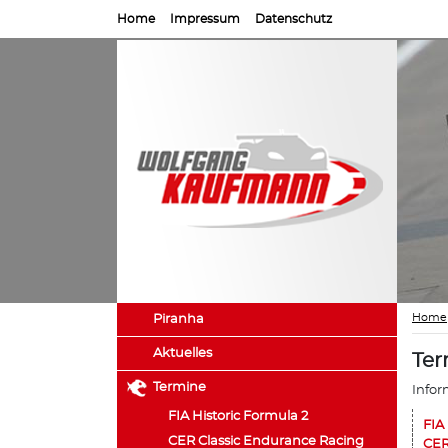
Home
Impressum
Datenschutz
Home
Piranha
Aktuelles
Ter
Termine
Infor
FIA Historic Formula 2
FIA
CER Classic Endurance Racing
CER