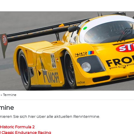
»
Termine
mine
mieren Sie sich hier über alle aktuellen Renntermine.
 Historic Formula 2
 Classic Endurance Racing