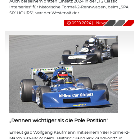
Auch bei seinem dritten Einsatz 2024 in der „F2 Classic
Interseries“ für historische Formel-2-Rennwagen, beim „SPA
SIX HOURS“, war der Westerwälder...
09.10.2024
|
News
„Rennen wichtiger als die Pole Position“
Erneut gab Wolfgang Kaufmann mit seinem 78er Formel-2-
March 782-BMW beim „Historic Grand Prix Zandvoort“, in