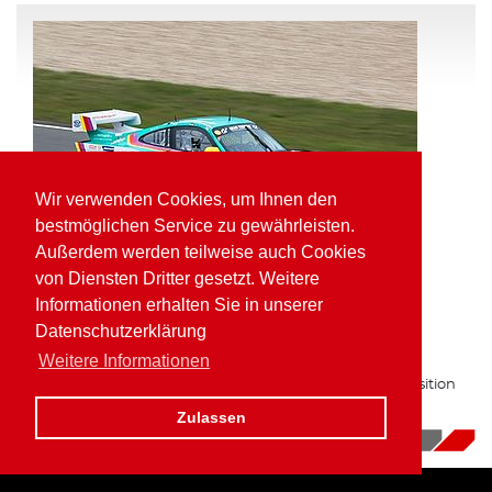
Wir verwenden Cookies, um Ihnen den
bestmöglichen Service zu gewährleisten.
Außerdem werden teilweise auch Cookies
von Diensten Dritter gesetzt. Weitere
Informationen erhalten Sie in unserer
Pole Position und schnellste Runde für
Datenschutzerklärung
Kaufmann in der VLN
Weitere Informationen
Zum zweiten Mal in Folge auf bester Gruppe H Startposition
am Nürburgring.
Zulassen
16.10.2017
|
News