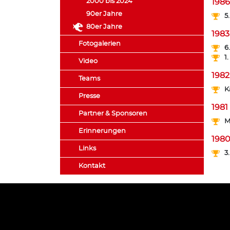
2000 bis 2024
1986
90er Jahre
5
80er Jahre
1983
Fotogalerien
6
1
Video
1982
Teams
K
Presse
1981
Partner & Sponsoren
M
Erinnerungen
198
Links
3
Kontakt