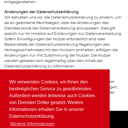
entgegenstehen.
Änderungen der Datenschutzerklärung
Wir behalten uns vor, die Datenschutzerklärung zu ändern, um
sie an geänderte Rechtslagen, oder bei Änderungen des
Dienstes sowie der Datenverarbeitung anzupassen. Dies gilt
jedoch nur im Hinblick auf Erklärungen zur Datenverarbeitung.
Sofern Einwilligungen der Nutzer erforderlich sind oder
Bestandteile der Datenschutzerklärung Regelungen des
Vertragsverhältnisses mit den Nutzern enthalten, erfolgen die
Änderungen nur mit Zustimmung der Nutzer. Die Nutzer
werden gebeten sich regelmäßig über den Inhalt der
Datenschutzerklärung zu informieren.
Ansprechpartner für den Datenschutz
Wir verwenden Cookies, um Ihnen den
Bei Fragen zur Erhebung, Verarbeitung oder Nutzung Ihrer
personenbezogenen Daten, bei Auskünften, Berichtigungen,
bestmöglichen Service zu gewährleisten.
Sperrung oder Löschung von Daten sowie Widerruf erteilter
Außerdem werden teilweise auch Cookies
Einwilligungen wenden Sie sich bitte an unsere(n)
von Diensten Dritter gesetzt. Weitere
Datenschutzbeauftragte(n) bzw. Apothekeninhaber(in).
Informationen erhalten Sie in unserer
Datenschutzerklärung
Weitere Informationen
Home
Impressum
Datenschutz