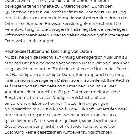
Querverweise ("Links") auf die von anderen Anbietern
bereitgehaltenen Inhalte zu unterscheiden. Durch den
Querverweis halten wir insofern "fremde Inhalte" zur Nutzung
bereit. Links zu externen Informationsanbietern sind durch das
Öffnen eines neuen Browser-Fensters gekennzeichnet. Die
Verantwortung für die dortigen Inhalte liegt bei den jeweiligen
Informationsanbietern. Ebenso gelten die dort ggf. hinterlegten
Datenschutzerklärungen.
Rechte der Nutzer und Löschung von Daten
Nutzer haben das Recht, auf Antrag unentgeltlich Auskunft zu
erhalten über die personenbezogenen Daten, die von uns über
sie gespeichert wurden. Zusätzlich haben die Nutzer das Recht
auf Berichtigung unrichtiger Daten, Sperrung und Löschung
ihrer personenbezogenen Daten, sofern zutreffend, Ihre Rechte
auf Datenportabilität geltend zu machen und im Fall der
Annahme einer unrechtmäßigen Datenverarbeitung, eine
Beschwerde bei der zuständigen Aufsichtsbehörde
einzureichen. Ebenso können Nutzer Einwilligungen,
grundsätzlich mit Auswirkung für die Zukunft, widerrufen oder
der Verarbeitung ihrer Daten widersprechen. Die bei uns
gespeicherten Daten werden gelöscht, sobald sie für ihre
Zweckbestimmung nicht mehr erforderlich sind und der
Löschung keine gesetzlichen Aufbewahrungspflichten