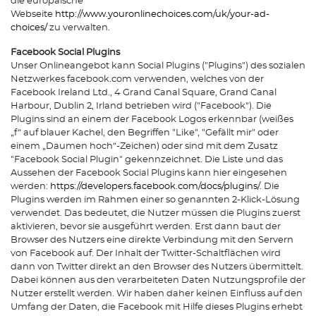
die europäische
Webseite
http://www.youronlinechoices.com/uk/your-ad-
choices/
zu verwalten.
Facebook Social Plugins
Unser Onlineangebot kann Social Plugins ("Plugins") des sozialen
Netzwerkes facebook.com verwenden, welches von der
Facebook Ireland Ltd., 4 Grand Canal Square, Grand Canal
Harbour, Dublin 2, Irland betrieben wird ("Facebook"). Die
Plugins sind an einem der Facebook Logos erkennbar (weißes
„f“ auf blauer Kachel, den Begriffen "Like", "Gefällt mir" oder
einem „Daumen hoch“-Zeichen) oder sind mit dem Zusatz
"Facebook Social Plugin" gekennzeichnet. Die Liste und das
Aussehen der Facebook Social Plugins kann hier eingesehen
werden:
https://developers.facebook.com/docs/plugins/
. Die
Plugins werden im Rahmen einer so genannten 2-Klick-Lösung
verwendet. Das bedeutet, die Nutzer müssen die Plugins zuerst
aktivieren, bevor sie ausgeführt werden. Erst dann baut der
Browser des Nutzers eine direkte Verbindung mit den Servern
von Facebook auf. Der Inhalt der Twitter-Schaltflächen wird
dann von Twitter direkt an den Browser des Nutzers übermittelt.
Dabei können aus den verarbeiteten Daten Nutzungsprofile der
Nutzer erstellt werden. Wir haben daher keinen Einfluss auf den
Umfang der Daten, die Facebook mit Hilfe dieses Plugins erhebt