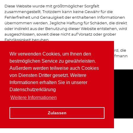
Diese Website wurde mit größtmöglicher Sorgfalt
zusammengestellt. Trotzdem kann keine Gewähr für die
Fehlerfreiheit und Genauigkeit der enthaltenen Informationen
übernommen werden. Jegliche Haftung für Schäden, die direkt
oder indirekt aus der Benutzung dieser Website entstehen, wird
ausgeschlossen, soweit diese nicht auf Vorsatz oder grober
Fahrlässigkeit beruhen.
Sofern von dieser Website auf Internetseiten verwiesen wird, die
Wir verwenden Cookies, um Ihnen den
von Dritten betrieben werden, übernimmt Wolfgang Kaufmann
bestmöglichen Service zu gewährleisten.
keine Verantwortung für deren Inhalte.
Außerdem werden teilweise auch Cookies
von Diensten Dritter gesetzt. Weitere
Informationen erhalten Sie in unserer
Home
Impressum
Datenschutz
Datenschutzerklärung
Weitere Informationen
Zulassen