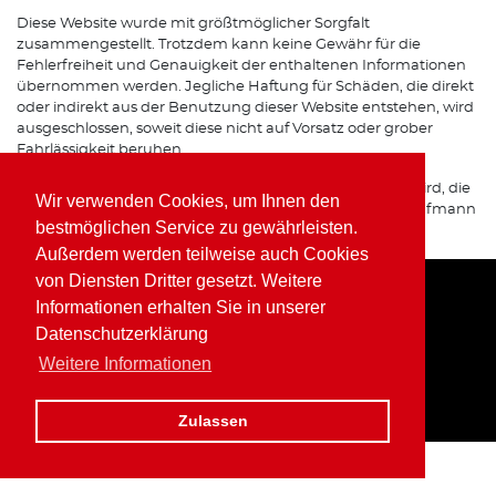
Diese Website wurde mit größtmöglicher Sorgfalt
zusammengestellt. Trotzdem kann keine Gewähr für die
Fehlerfreiheit und Genauigkeit der enthaltenen Informationen
übernommen werden. Jegliche Haftung für Schäden, die direkt
oder indirekt aus der Benutzung dieser Website entstehen, wird
ausgeschlossen, soweit diese nicht auf Vorsatz oder grober
Fahrlässigkeit beruhen.
Sofern von dieser Website auf Internetseiten verwiesen wird, die
Wir verwenden Cookies, um Ihnen den
von Dritten betrieben werden, übernimmt Wolfgang Kaufmann
bestmöglichen Service zu gewährleisten.
keine Verantwortung für deren Inhalte.
Außerdem werden teilweise auch Cookies
von Diensten Dritter gesetzt. Weitere
Informationen erhalten Sie in unserer
Home
Impressum
Datenschutz
Datenschutzerklärung
Weitere Informationen
Zulassen