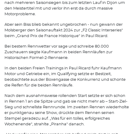
nach mehreren Saisonsiegen bis zum letzten Lauf in Dijon um
den Meistertitel mit und verlor ihn erst da durch massive
Motorprobleme.
Aber sein Biss blieb bekannt ungebrochen - nun gewann der
Molsberger den Saisonauftakt 2024 zur „F2 Classic Interseries“
beim „Grand Prix de France Historique“ in Paul Ricard.
Bei bestem Rennwetter vor sage und schreibe 80.000
Zuschauern siegte Kaufmann in beiden Rennläufen zur
Historischen Formel-2-Rennserie.
In den beiden Freien Trainings in Paul Ricard fuhr Kaufmann
Motor und Getriebe ein, im Qualifying setzte er Bestzeit,
beobachtete aus der Boxengasse die Konkurrenz und schonte
die Reifen für die beiden Rennläufe.
Nach dem ausnahmsweise rollenden Start setzte er sich schon
in Rennen 1 an die Spitze und gab sie nicht mehr ab – Start-Ziel-
Sieg und schnellste Rennrunde. Im zweiten Rennen wiederholte
er punktgenau seine Show, drückte dem Rennen seinen
Stempel geradezu auf. „Was für ein tolles, erfolgreiches
Wochenende“, strahlte „Piranha“ danach.