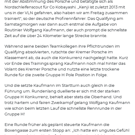
mit der Abstimmung des Porsche und betätigte sich als
Nordschleifenscout für Co Kobayashi. „Kenji ist zuletzt 2013 mit
uns in der VLN gefahren, also haben wir am Freitag zusammen
trainiert“, so der deutsche Profirennfahrer. Das Qualifying am
Samstagmorgen war dann auch erstmal die Aufgabe von
Routinier Wolfgang Kaufmann, der auch prompt die schnellste
Zeit auf die über 24 Kilometer lange Strecke brannte.
Während seine beiden Teamkollegen ihre Pflichtrunden im
Qualifying absolvierten, rutschte der Kremer Porsche im
Klassement ab, da auch die Konkurrenz nachgelegt hatte. Kurz
vor Ende des Trainings sprang Kaufmann noch mal hinter das
Volant des Kremer Porsche und nutzte eine letzte trockene
Runde für die zweite Gruppe H Pole Position in Folge.
Und die setzte Kaufmann im Startturn auch gleich in die
Führung um. Rundenlang duellierte er sich mit der starken
Gruppe H Konkurrenz, behielt aber stets die Oberhand. Und
trotz hartem und fairen Zweikampf gelang Wolfgang Kaufmann
wie schon beim letzten Lauf die schnellste Rennrunde in der
Gruppe H!
Eine Runde früher als geplant steuerte Kaufmann die
Boxengasse zum ersten Stopp an: „Ich hatte ein ungutes Gefühl