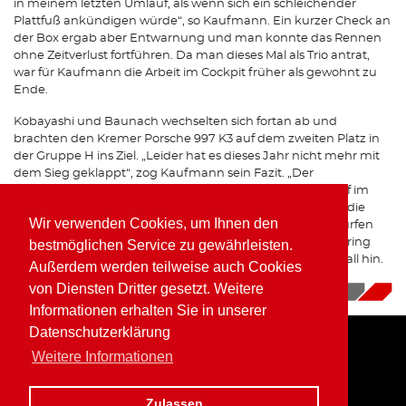
in meinem letzten Umlauf, als wenn sich ein schleichender
Plattfuß ankündigen würde“, so Kaufmann. Ein kurzer Check an
der Box ergab aber Entwarnung und man konnte das Rennen
ohne Zeitverlust fortführen. Da man dieses Mal als Trio antrat,
war für Kaufmann die Arbeit im Cockpit früher als gewohnt zu
Ende.
Kobayashi und Baunach wechselten sich fortan ab und
brachten den Kremer Porsche 997 K3 auf dem zweiten Platz in
der Gruppe H ins Ziel. „Leider hat es dieses Jahr nicht mehr mit
dem Sieg geklappt“, zog Kaufmann sein Fazit. „Der
wunderschöne 997 K3 war wieder perfekt, der Zweikampf im
meinem Stint war spannend und hat den Fans rund um die
Wir verwenden Cookies, um Ihnen den
Nordschleife sicher richtig Spaß gemacht. Ich hoffe wir dürfen
das Auto nächstes Jahr bei den 24-Stunden am Nürburgring
bestmöglichen Service zu gewährleisten.
fahren, da gehört der Kremer Porsche 997 K3 auf jeden Fall hin.
Außerdem werden teilweise auch Cookies
Und er passt perfekt in die SP-X Klasse.“
von Diensten Dritter gesetzt. Weitere
16.10.2017
|
News
Informationen erhalten Sie in unserer
Datenschutzerklärung
Weitere Informationen
Home
Impressum
Datenschutz
Zulassen