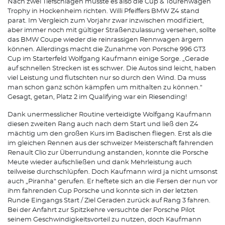
Nach zwei Tiefschlägen musste es also die Cup & Tourenwagen
Trophy in Hockenheim richten. Willi Pfeiffers BMW Z4 stand
parat. Im Vergleich zum Vorjahr zwar inzwischen modifiziert,
aber immer noch mit gültiger Straßenzulassung versehen, sollte
das BMW Coupe wieder die reinrassigen Rennwagen ärgern
können. Allerdings macht die Zunahme von Porsche 996 GT3
Cup im Starterfeld Wolfgang Kaufmann einige Sorge. „Gerade
auf schnellen Strecken ist es schwer. Die Autos sind leicht, haben
viel Leistung und flutschten nur so durch den Wind. Da muss
man schon ganz schön kämpfen um mithalten zu können.“
Gesagt, getan, Platz 2 im Qualifying war ein Riesending!
Dank unermesslicher Routine verteidigte Wolfgang Kaufmann
diesen zweiten Rang auch nach dem Start und ließ den Z4
mächtig um den großen Kurs im Badischen fliegen. Erst als die
im gleichen Rennen aus der schweizer Meisterschaft fahrenden
Renault Clio zur Überrundung anstanden, konnte die Porsche
Meute wieder aufschließen und dank Mehrleistung auch
teilweise durchschlüpfen. Doch Kaufmann wird ja nicht umsonst
auch „Piranha“ gerufen. Er heftete sich an die Fersen der nun vor
ihm fahrenden Cup Porsche und konnte sich in der letzten
Runde Eingangs Start / Ziel Geraden zurück auf Rang 3 fahren.
Bei der Anfahrt zur Spitzkehre versuchte der Porsche Pilot
seinem Geschwindigkeitsvorteil zu nutzen, doch Kaufmann