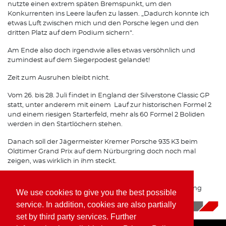
nutzte einen extrem späten Bremspunkt, um den
Konkurrenten ins Leere laufen zu lassen. „Dadurch konnte ich
etwas Luft zwischen mich und den Porsche legen und den
dritten Platz auf dem Podium sichern“.
Am Ende also doch irgendwie alles etwas versöhnlich und
zumindest auf dem Siegerpodest gelandet!
Zeit zum Ausruhen bleibt nicht.
Vom 26. bis 28. Juli findet in England der Silverstone Classic GP
statt, unter anderem mit einem Lauf zur historischen Formel 2
und einem riesigen Starterfeld, mehr als 60 Formel 2 Boliden
werden in den Startlöchern stehen.
Danach soll der Jägermeister Kremer Porsche 935 K3 beim
Oldtimer Grand Prix auf dem Nürburgring doch noch mal
zeigen, was wirklich in ihm steckt.
Das Team Porsche Kremer Racing gibt ALLES um diesen
Brenner Top vorbereitet beim Oldtimer GP am Nürburgring
We use cookies to give you the best possible
einzusetzen
service. In addition, cookies are also partially
07/15/2019
|
News
set by third party services. Further