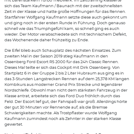
mit bärenstarkem Turbo Triebwerk. Im Zeittraining klassierte
sich das Team Kaufmann / Baunach mit der zweitschnellsten
Zeit in der Klasse und hatte große Hoffnungen für das Rennen.
Startfahrer Wolfgang Kaufmann setzte diese auch gekonnt um
und ging noch in der ersten Runde in Führung. Doch genauso
schnell wie das Triumphgefühl kam, so schnell ging es auch
wieder. Der Motor verabschiedete sich mit technischem Defekt,
das Wochenende daher frühzeitig zu Ende.
Die Eifel blieb auch Schauplatz des nächsten Einsatzes. Zum
zweiten Mal in der Saison 2019 stieg Kaufmann in den
Ossenberg Ford Escort RS 2000 für das 24h Classic Rennen.
Dieses Mal teilte er sich das Cockpit mit Dirk Ossenberg. Von
Startplatz 6 in der Gruppe 2 bis 2 Liter Hubraum aus ging es in
das 3-Stunden Langstrecken Rennen auf dem 25,378 KM langen
Kombikurs aus moderner Grand Prix Strecke und legendärer
Nordschleife. Obwohl man nicht dem stärksten Fahrzeug in der
Klasse antrat, arbeitete sich das Ford Duo fröhlich durch das
Feld. Der Escort lief gut, der Fahrspaß war groß. Allerdings hörte
der gut 30 Minuten vor Rennende auf, als die Bremse
Schwierigkeiten machte. Als Trostpflaster wurde Wolfgang
Kaufmann zumindest noch als Zehnter in der starken Klasse
gewertet.