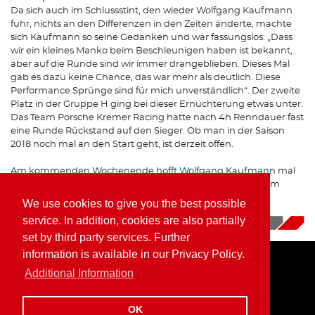
Da sich auch im Schlussstint, den wieder Wolfgang Kaufmann
fuhr, nichts an den Differenzen in den Zeiten änderte, machte
sich Kaufmann so seine Gedanken und war fassungslos: „Dass
wir ein kleines Manko beim Beschleunigen haben ist bekannt,
aber auf die Runde sind wir immer drangeblieben. Dieses Mal
gab es dazu keine Chance, das war mehr als deutlich. Diese
Performance Sprünge sind für mich unverständlich“. Der zweite
Platz in der Gruppe H ging bei dieser Ernüchterung etwas unter.
Das Team Porsche Kremer Racing hatte nach 4h Renndauer fast
eine Runde Rückstand auf den Sieger. Ob man in der Saison
2018 noch mal an den Start geht, ist derzeit offen.
Am kommenden Wochenende hofft Wolfgang Kaufmann mal
auf unbeschwerten Fahrspaß. Im Rahmen des Truck GP im
belgischen Zolder startet der „Piranha“ in der Cup &
We use cookies to give you the best possible
Tourenwagen Trophy mit dem BMW Z4 M Coupe.
service. In addition, cookies are also partially
09/17/2018
|
News
set by third party services. Further
information is available in our Privacy Policy.
Additional Information
Home
Imprint
Privacy Policy
OK