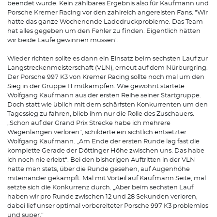
beendet wurde. Kein zählbares Ergebnis also für Kaufmann und
Porsche Kremer Racing vor den zahlreich angereisten Fans. "Wir
hatte das ganze Wochenende Ladedruckprobleme. Das Team
hat alles gegeben um den Fehler zu finden. Eigentlich hätten
wir beide Läufe gewinnen müssen".
Wieder richten sollte es dann ein Einsatz beim sechsten Lauf zur
Langstreckenmeisterschaft (VLN), erneut auf dem Nürburgring.
Der Porsche 997 K3 von Kremer Racing sollte noch mal um den
Sieg in der Gruppe H mitkämpfen. Wie gewohnt startete
Wolfgang Kaufmann aus der ersten Reihe seiner Startgruppe.
Doch statt wie üblich mit dem schärfsten Konkurrenten um den
Tagessieg zu fahren, blieb ihm nur die Rolle des Zuschauers.
„Schon auf der Grand Prix Strecke habe ich mehrere
Wagenlängen verloren“, schilderte ein sichtlich entsetzter
Wolfgang Kaufmann. „Am Ende der ersten Runde lag fast die
komplette Gerade der Döttinger Höhe zwischen uns. Das habe
ich noch nie erlebt“. Bei den bisherigen Auftritten in der VLN
hatte man stets, über die Runde gesehen, auf Augenhöhe
miteinander gekämpft. Mal mit Vorteil auf Kaufmann Seite, mal
setzte sich die Konkurrenz durch. „Aber beim sechsten Lauf
haben wir pro Runde zwischen 12 und 28 Sekunden verloren,
dabei lief unser optimal vorbereiteter Porsche 997 K3 problemlos
und super.“