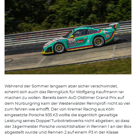
Während der Sommer langsam aber sicher verschwindet,
scheint sich auch das Rennglück für Wolfgang Kaufmann rar
machen zu wollen. Bereits beim AvD Oldtimer Grand Prix auf
dem Nürburgring kam der Westerwälder Rennprofi nicht so viel
zum fahren wie erhofft. Der von Kremer Racing aus Köln
eingesetzte Porsche 935 K3 wollte die eigentlich gewaltige
Leistung seines Doppel Turbotriebwerks nicht abgeben, so dass
der Jägermeister Porsche vorsichtshalber in Rennen 1 an der Box
abgestellt wurde und Rennen 2 auf einem P3 in der Klasse