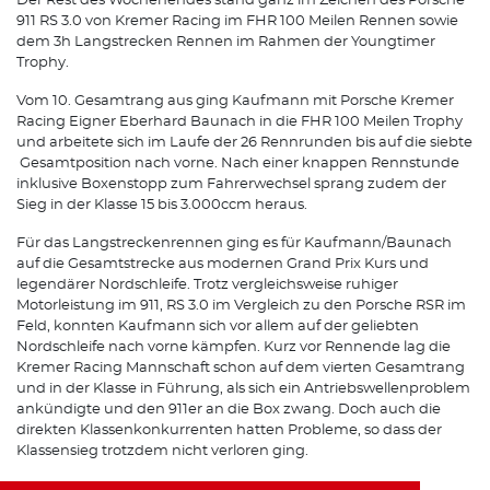
Der Rest des Wochenendes stand ganz im Zeichen des Porsche
911 RS 3.0 von Kremer Racing im FHR 100 Meilen Rennen sowie
dem 3h Langstrecken Rennen im Rahmen der Youngtimer
Trophy.
Vom 10. Gesamtrang aus ging Kaufmann mit Porsche Kremer
Racing Eigner Eberhard Baunach in die FHR 100 Meilen Trophy
und arbeitete sich im Laufe der 26 Rennrunden bis auf die siebte
Gesamtposition nach vorne. Nach einer knappen Rennstunde
inklusive Boxenstopp zum Fahrerwechsel sprang zudem der
Sieg in der Klasse 15 bis 3.000ccm heraus.
Für das Langstreckenrennen ging es für Kaufmann/Baunach
auf die Gesamtstrecke aus modernen Grand Prix Kurs und
legendärer Nordschleife. Trotz vergleichsweise ruhiger
Motorleistung im 911, RS 3.0 im Vergleich zu den Porsche RSR im
Feld, konnten Kaufmann sich vor allem auf der geliebten
Nordschleife nach vorne kämpfen. Kurz vor Rennende lag die
Kremer Racing Mannschaft schon auf dem vierten Gesamtrang
und in der Klasse in Führung, als sich ein Antriebswellenproblem
ankündigte und den 911er an die Box zwang. Doch auch die
direkten Klassenkonkurrenten hatten Probleme, so dass der
Klassensieg trotzdem nicht verloren ging.
Mit zwei Klassensiegen und einem Podiumsplatz reiste