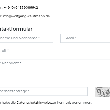
on:
+49 (0) 6435 9086642
l:
info@
wolfgang-kaufmann.de
taktformular
h habe die
Datenschutzhinweise
zur Kenntnis genommen.