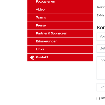
Fotogalerien
Telef
Video
E-Mai
Teams
Presse
Kon
Partner & Sponsoren
Erinnerungen
Links
Kontakt
Ic