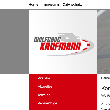
Home
Impressum
Datenschutz
Home
Piranha
Aktuelles
Kon
Termine
Wolf
Rennerfolge
Am M
56414