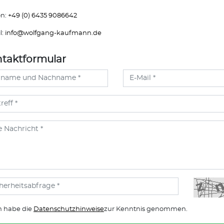
on:
+49 (0) 6435 9086642
l:
info@
wolfgang-kaufmann.de
taktformular
h habe die
Datenschutzhinweise
zur Kenntnis genommen.