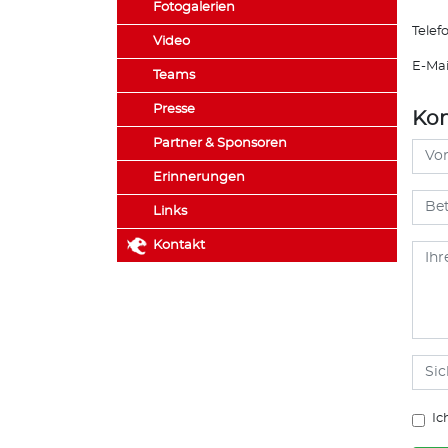
Fotogalerien
Telef
Video
E-Mai
Teams
Presse
Kon
Partner & Sponsoren
Erinnerungen
Links
Kontakt
Ic