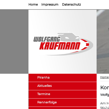
Home
Impressum
Datenschutz
Home
Piranha
Aktuelles
Kon
Termine
Wolf
Rennerfolge
Am M
56414