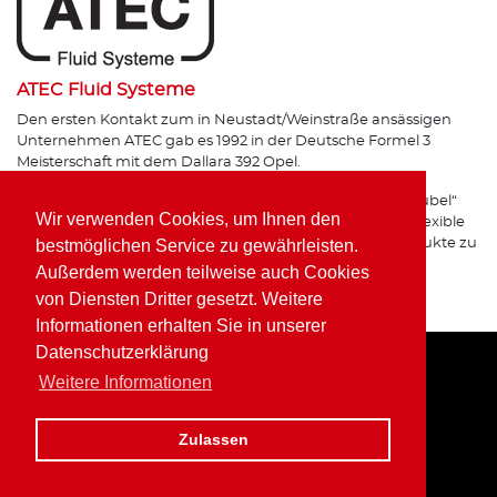
ATEC Fluid Systeme
Den ersten Kontakt zum in Neustadt/Weinstraße ansässigen
Unternehmen ATEC gab es 1992 in der Deutsche Formel 3
Meisterschaft mit dem Dallara 392 Opel.
Als Team- und Entwicklungspartner des „Opel Team Schübel“
Wir verwenden Cookies, um Ihnen den
lernte Wolfgang Kaufmann die hochprofessionelle und flexible
Arbeit des pfälzischen Betriebes kennen und deren Produkte zu
bestmöglichen Service zu gewährleisten.
schätzen.
Außerdem werden teilweise auch Cookies
von Diensten Dritter gesetzt. Weitere
Zur Website
Informationen erhalten Sie in unserer
Datenschutzerklärung
Weitere Informationen
Home
Impressum
Datenschutz
Zulassen