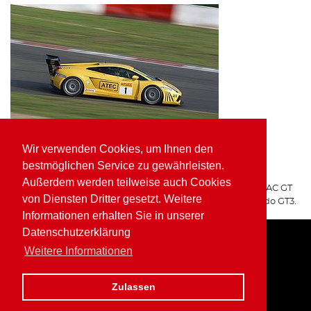
Wir verwenden Cookies, um Ihnen den
ATEC Fluid Systems Lamborghini Gallardo GT3
bestmöglichen Service zu gewährleisten.
ARGO Racing
Außerdem werden teilweise auch Cookies
Für ARGO Racing startete Wolfgang Kaufmann in der ADAC GT
von Diensten Dritter gesetzt. Weitere
Masters auf dem ATEC Fluid Systems Lamborghini Gallardo GT3.
Informationen erhalten Sie in unserer
Datenschutzerklärung
Weitere Informationen
Home
Impressum
Datenschutz
Zulassen