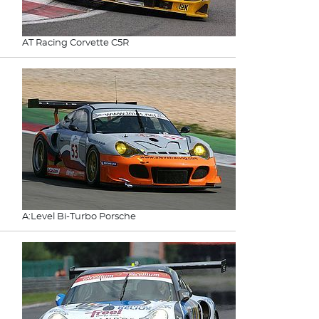
AT Racing Corvette C5R
A:Level Bi-Turbo Porsche