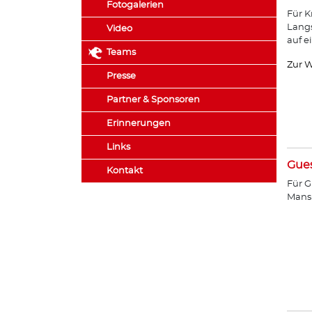
Fotogalerien
Für K
Lang
Video
auf e
Teams
Zur W
Presse
Partner & Sponsoren
Erinnerungen
Links
Gue
Kontakt
Für G
Mans 