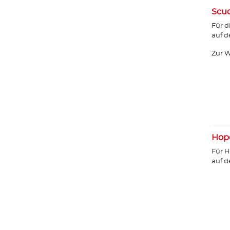
Scud
Für d
auf d
Zur W
Hope
Für H
auf 