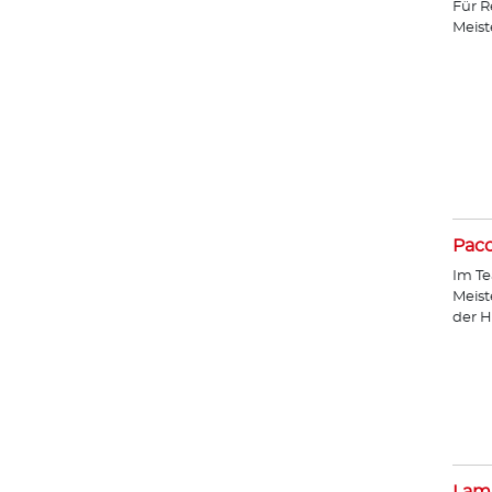
Für R
Meist
Paco
Im Te
Meist
der H