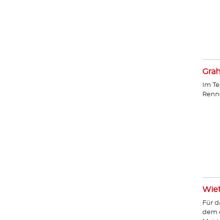
Gra
Im Te
Renn
Wie
Für d
dem e