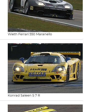
Wieth Ferrari 550 Maranello
Konrad Saleen S 7 R