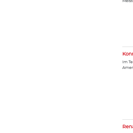
Meist
Konr
Im Te
Amer
Ren