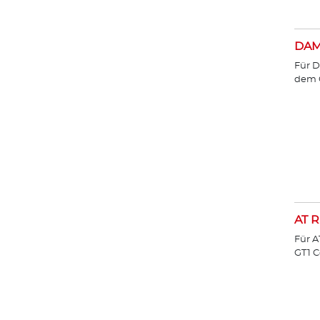
DA
Für D
dem 
AT R
Für A
GT1 C