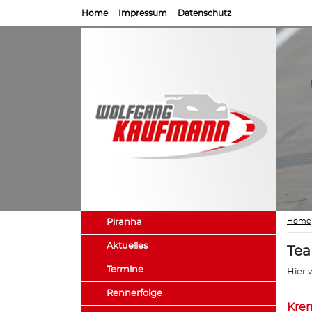
Home
Impressum
Datenschutz
Home
Piranha
Aktuelles
Te
Termine
Hier 
Rennerfolge
Kre