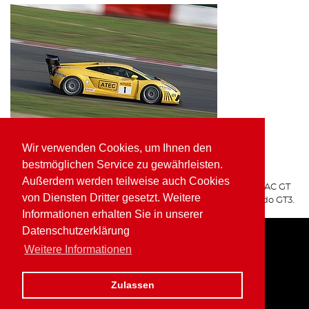
Wir verwenden Cookies, um Ihnen den
ATEC Fluid Systems Lamborghini Gallardo GT3
bestmöglichen Service zu gewährleisten.
ARGO Racing
Außerdem werden teilweise auch Cookies
Für ARGO Racing startete Wolfgang Kaufmann in der ADAC GT
von Diensten Dritter gesetzt. Weitere
Masters auf dem ATEC Fluid Systems Lamborghini Gallardo GT3.
Informationen erhalten Sie in unserer
Datenschutzerklärung
Weitere Informationen
Home
Impressum
Datenschutz
Zulassen