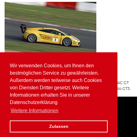
Wir verwenden Cookies, um Ihnen den
ATEC Fluid Systems Lamborghini Gallardo GT3
bestmöglichen Service zu gewährleisten.
ARGO Racing
Außerdem werden teilweise auch Cookies
Für ARGO Racing startete Wolfgang Kaufmann in der ADAC GT
von Diensten Dritter gesetzt. Weitere
Masters auf dem ATEC Fluid Systems Lamborghini Gallardo GT3.
Informationen erhalten Sie in unserer
Datenschutzerklärung
Weitere Informationen
Home
Impressum
Datenschutz
Zulassen