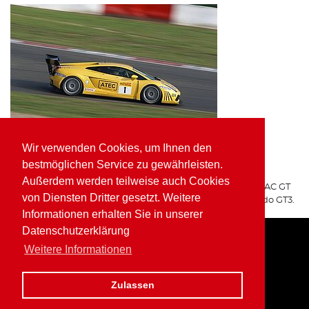
Wir verwenden Cookies, um Ihnen den
ATEC Fluid Systems Lamborghini Gallardo GT3
bestmöglichen Service zu gewährleisten.
ARGO Racing
Außerdem werden teilweise auch Cookies
Für ARGO Racing startete Wolfgang Kaufmann in der ADAC GT
von Diensten Dritter gesetzt. Weitere
Masters auf dem ATEC Fluid Systems Lamborghini Gallardo GT3.
Informationen erhalten Sie in unserer
Datenschutzerklärung
Weitere Informationen
Home
Impressum
Datenschutz
Zulassen