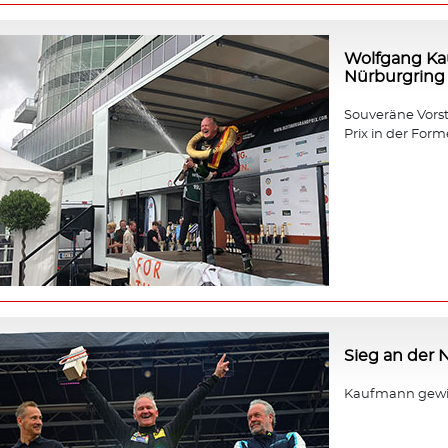
Wolfgang Ka
Nürburgring
Souveräne Vors
Prix in der Forme
Sieg an der
Kaufmann gewin