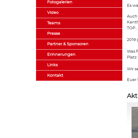
Fotogalerien
Es wa
Video
Auch 
Kanth
Teams
TOP..
Presse
2019 
Partner & Sponsoren
Was f
Erinnerungen
Platz
Links
Wir s
Kontakt
Euer 
Akt