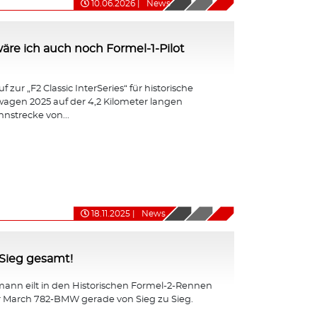
10.06.2026
|
News
ht wäre ich auch noch Formel-1-Pilot
 zur „F2 Classic InterSeries“ für historische
agen 2025 auf der 4,2 Kilometer langen
nnstrecke von...
18.11.2025
|
News
-Sieg gesamt!
ann eilt in den Historischen Formel-2-Rennen
r March 782-BMW gerade von Sieg zu Sieg.