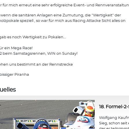
r für mich erneut eine sehr erfolgreiche Event- und Rennveranstaltun
wenn die sanitären Anlagen eine Zumutung, die "Wertigkeit" der
olzpokale speziell , so war für mich aus Racing Attacke Sicht alles on
.
gab es noch Wertigkeit zu Pokalen...
ür ein Mega Race!
 2 beim Samstagsrennen, WIN on Sunday!
ehen uns bestimmt an der Rennstrecke
bissiger Piranha
uelles
18. Formel-2-
Wolfgang Kaufma
Sieg, schon seit
der er teilnimmt,