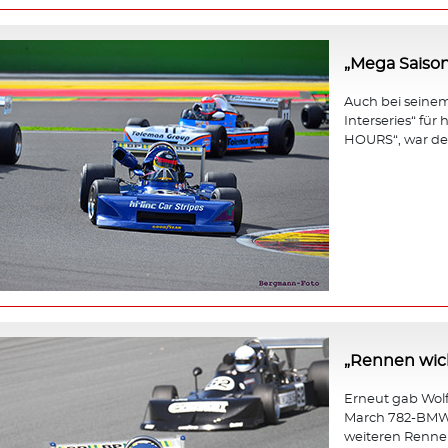
„Mega Saison
Auch bei seinem 
Interseries“ fü
HOURS“, war der
„Rennen wicht
Erneut gab Wol
March 782-BMW b
weiteren Rennen