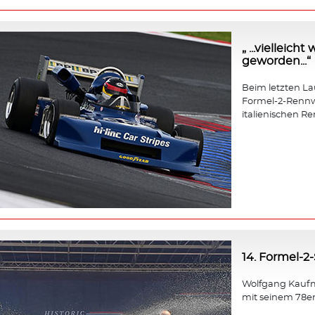
„ ...vielleic
geworden...“
Beim letzten Lauf
Formel-2-Rennw
italienischen Re
14. Formel-2
Wolfgang Kaufm
mit seinem 78e