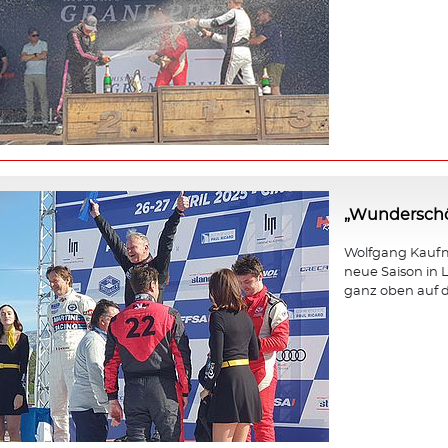
„Wunderschö
Wolfgang Kaufma
neue Saison in L
ganz oben auf d