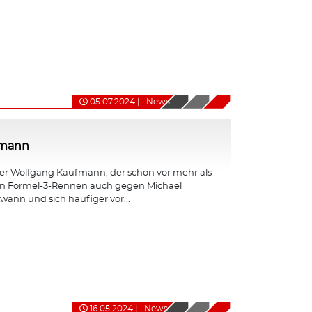
05.07.2024
|
News
fmann
er Wolfgang Kaufmann, der schon vor mehr als
en Formel-3-Rennen auch gegen Michael
nn und sich häufiger vor...
16.05.2024
|
News