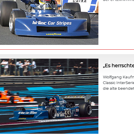
„Es herrscht
Wolfgang Kaufm
Classic InterSer
die alte beendet 