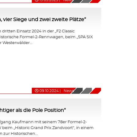
13.05.2025
|
News
, vier Siege und zwei zweite Plätze“
dritten Einsatz 2024 in der „F2 Classic
r historische Formel-2-Rennwagen, beim „SPA SIX
 Westerwälder...
09.10.2024
|
News
iger als die Pole Position“
fgang Kaufmann mit seinem 78er Formel-2-
eim „Historic Grand Prix Zandvoort“, in einem
 zur Historischen...