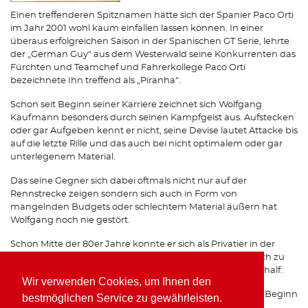
Einen treffenderen Spitznamen hätte sich der Spanier Paco Orti
im Jahr 2001 wohl kaum einfallen lassen können. In einer
überaus erfolgreichen Saison in der Spanischen GT Serie, lehrte
der „German Guy“ aus dem Westerwald seine Konkurrenten das
Fürchten und Teamchef und Fahrerkollege Paco Orti
bezeichnete Ihn treffend als „Piranha“.
Schon seit Beginn seiner Karriere zeichnet sich Wolfgang
Kaufmann besonders durch seinen Kampfgeist aus. Aufstecken
oder gar Aufgeben kennt er nicht, seine Devise lautet Attacke bis
auf die letzte Rille und das auch bei nicht optimalem oder gar
unterlegenem Material.
Das seine Gegner sich dabei oftmals nicht nur auf der
Rennstrecke zeigen sondern sich auch in Form von
mangelnden Budgets oder schlechtem Material äußern hat
Wolfgang noch nie gestört.
Schon Mitte der 80er Jahre konnte er sich als Privatier in der
Formel 3 gehörigen Respekt einfahren, was Ihm schließlich zu
einem Opel Werksvertrag im Team von Horst Schübel verhalf.
Wir verwenden Cookies, um Ihnen den
Spätestens seit seinen Erfolgen mit Freisinger Porsche zu Beginn
bestmöglichen Service zu gewährleisten.
der 90er Jahre ist auch auf internationalen Rennstrecken