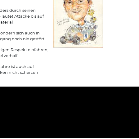
ders durch seinen
lautet Attacke bis auf
terial.
sondern sich auch in
ang noch nie gestört.
örigen Respekt einfahren,
 verhalf.
ahre ist auch auf
ken nicht scherzen