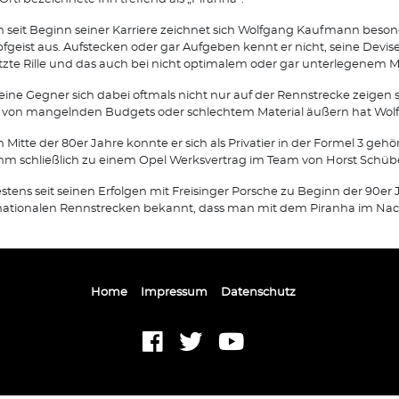
 seit Beginn seiner Karriere zeichnet sich Wolfgang Kaufmann beson
geist aus. Aufstecken oder gar Aufgeben kennt er nicht, seine Devise 
etzte Rille und das auch bei nicht optimalem oder gar unterlegenem Ma
eine Gegner sich dabei oftmals nicht nur auf der Rennstrecke zeigen 
von mangelnden Budgets oder schlechtem Material äußern hat Wolfg
 Mitte der 80er Jahre konnte er sich als Privatier in der Formel 3 geh
hm schließlich zu einem Opel Werksvertrag im Team von Horst Schübel
stens seit seinen Erfolgen mit Freisinger Porsche zu Beginn der 90er J
nationalen Rennstrecken bekannt, dass man mit dem Piranha im Nac
Home
Impressum
Datenschutz