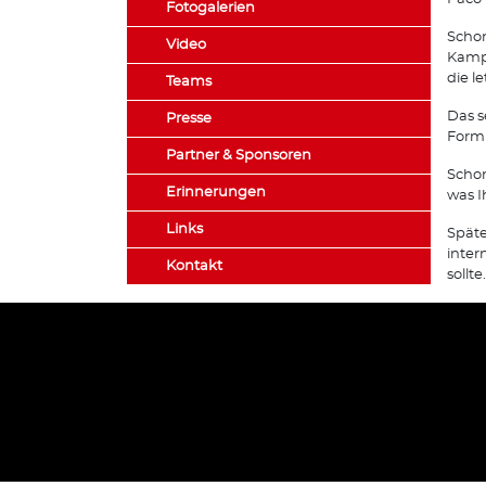
Fotogalerien
Schon
Video
Kampf
die l
Teams
Das s
Presse
Form 
Partner & Sponsoren
Schon
Erinnerungen
was I
Links
Späte
inter
Kontakt
sollte.