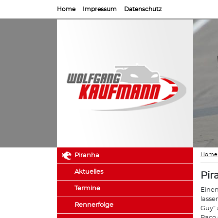
Home
Impressum
Datenschutz
Home
Piranha
Aktuelles
Pir
Termine
Einen
lasse
Rennerfolge
Guy“ 
Paco 