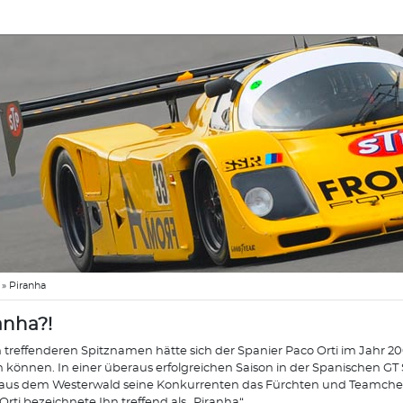
»
Piranha
anha?!
 treffenderen Spitznamen hätte sich der Spanier Paco Orti im Jahr 2
n können. In einer überaus erfolgreichen Saison in der Spanischen GT 
aus dem Westerwald seine Konkurrenten das Fürchten und Teamchef
Orti bezeichnete Ihn treffend als „Piranha“.