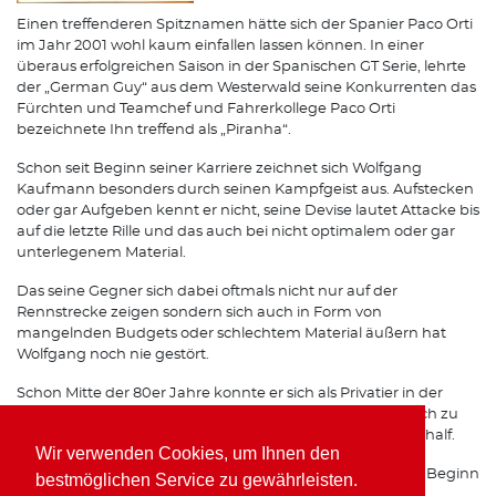
Einen treffenderen Spitznamen hätte sich der Spanier Paco Orti
im Jahr 2001 wohl kaum einfallen lassen können. In einer
überaus erfolgreichen Saison in der Spanischen GT Serie, lehrte
der „German Guy“ aus dem Westerwald seine Konkurrenten das
Fürchten und Teamchef und Fahrerkollege Paco Orti
bezeichnete Ihn treffend als „Piranha“.
Schon seit Beginn seiner Karriere zeichnet sich Wolfgang
Kaufmann besonders durch seinen Kampfgeist aus. Aufstecken
oder gar Aufgeben kennt er nicht, seine Devise lautet Attacke bis
auf die letzte Rille und das auch bei nicht optimalem oder gar
unterlegenem Material.
Das seine Gegner sich dabei oftmals nicht nur auf der
Rennstrecke zeigen sondern sich auch in Form von
mangelnden Budgets oder schlechtem Material äußern hat
Wolfgang noch nie gestört.
Schon Mitte der 80er Jahre konnte er sich als Privatier in der
Formel 3 gehörigen Respekt einfahren, was Ihm schließlich zu
einem Opel Werksvertrag im Team von Horst Schübel verhalf.
Wir verwenden Cookies, um Ihnen den
Spätestens seit seinen Erfolgen mit Freisinger Porsche zu Beginn
bestmöglichen Service zu gewährleisten.
der 90er Jahre ist auch auf internationalen Rennstrecken