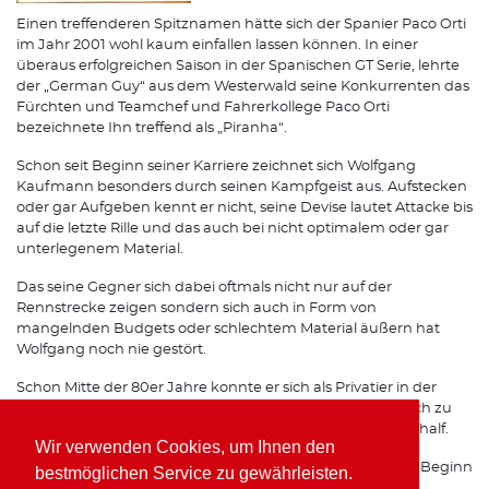
Einen treffenderen Spitznamen hätte sich der Spanier Paco Orti
im Jahr 2001 wohl kaum einfallen lassen können. In einer
überaus erfolgreichen Saison in der Spanischen GT Serie, lehrte
der „German Guy“ aus dem Westerwald seine Konkurrenten das
Fürchten und Teamchef und Fahrerkollege Paco Orti
bezeichnete Ihn treffend als „Piranha“.
Schon seit Beginn seiner Karriere zeichnet sich Wolfgang
Kaufmann besonders durch seinen Kampfgeist aus. Aufstecken
oder gar Aufgeben kennt er nicht, seine Devise lautet Attacke bis
auf die letzte Rille und das auch bei nicht optimalem oder gar
unterlegenem Material.
Das seine Gegner sich dabei oftmals nicht nur auf der
Rennstrecke zeigen sondern sich auch in Form von
mangelnden Budgets oder schlechtem Material äußern hat
Wolfgang noch nie gestört.
Schon Mitte der 80er Jahre konnte er sich als Privatier in der
Formel 3 gehörigen Respekt einfahren, was Ihm schließlich zu
einem Opel Werksvertrag im Team von Horst Schübel verhalf.
Wir verwenden Cookies, um Ihnen den
Spätestens seit seinen Erfolgen mit Freisinger Porsche zu Beginn
bestmöglichen Service zu gewährleisten.
der 90er Jahre ist auch auf internationalen Rennstrecken