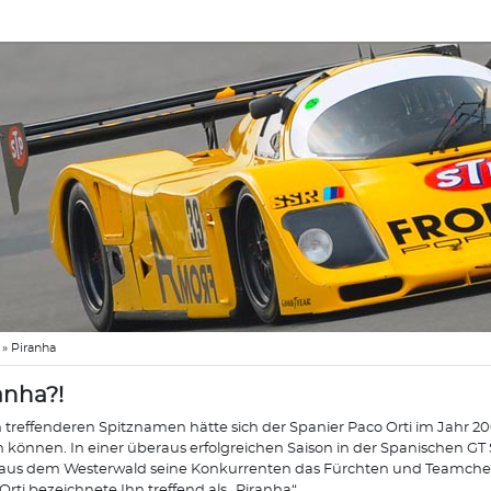
»
Piranha
anha?!
 treffenderen Spitznamen hätte sich der Spanier Paco Orti im Jahr 2
n können. In einer überaus erfolgreichen Saison in der Spanischen GT 
aus dem Westerwald seine Konkurrenten das Fürchten und Teamchef
Orti bezeichnete Ihn treffend als „Piranha“.