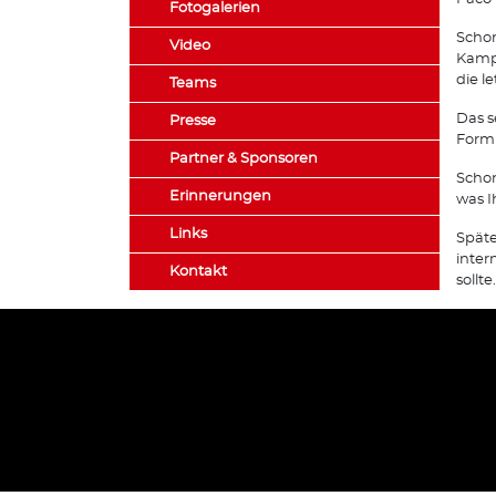
Fotogalerien
Schon
Video
Kampf
die l
Teams
Das s
Presse
Form 
Partner & Sponsoren
Schon
Erinnerungen
was I
Links
Späte
inter
Kontakt
sollte.