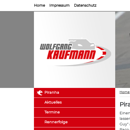
Home
Impressum
Datenschutz
Home
Piranha
Aktuelles
Pir
Termine
Einen
lasse
Rennerfolge
Guy“ 
Paco 