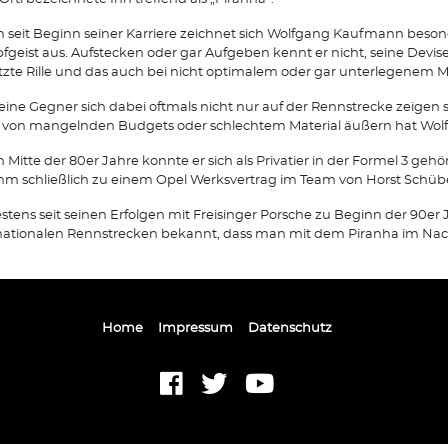
 seit Beginn seiner Karriere zeichnet sich Wolfgang Kaufmann beson
geist aus. Aufstecken oder gar Aufgeben kennt er nicht, seine Devise 
etzte Rille und das auch bei nicht optimalem oder gar unterlegenem Ma
eine Gegner sich dabei oftmals nicht nur auf der Rennstrecke zeigen 
von mangelnden Budgets oder schlechtem Material äußern hat Wolfg
 Mitte der 80er Jahre konnte er sich als Privatier in der Formel 3 geh
hm schließlich zu einem Opel Werksvertrag im Team von Horst Schübel
stens seit seinen Erfolgen mit Freisinger Porsche zu Beginn der 90er J
nationalen Rennstrecken bekannt, dass man mit dem Piranha im Nac
Home
Impressum
Datenschutz