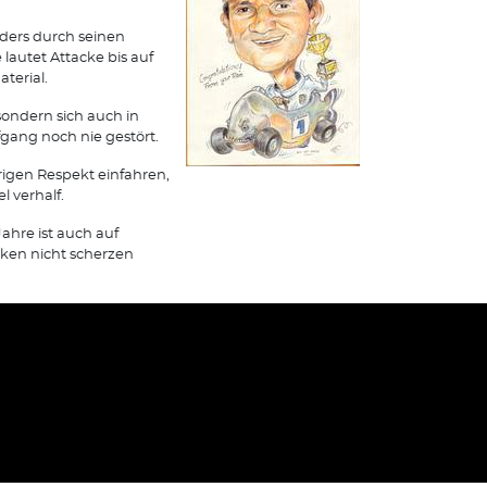
ders durch seinen
lautet Attacke bis auf
terial.
sondern sich auch in
ang noch nie gestört.
örigen Respekt einfahren,
 verhalf.
ahre ist auch auf
ken nicht scherzen