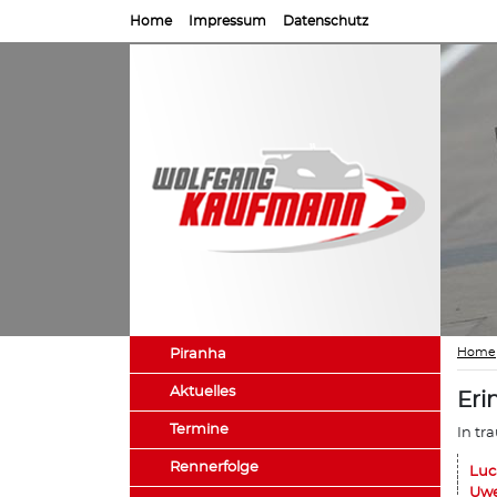
Home
Impressum
Datenschutz
Home
Piranha
Aktuelles
Eri
Termine
In tr
Rennerfolge
Luc
Uwe