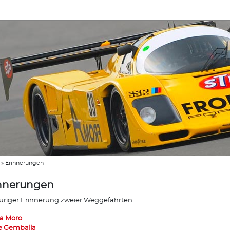
»
Erinnerungen
nnerungen
auriger Erinnerung zweier Weggefährten
a Moro
 Gemballa