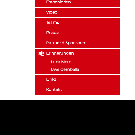
Fotogalerien
Video
Teams
Presse
Partner & Sponsoren
Erinnerungen
Luca Moro
Uwe Gemballa
Links
Kontakt