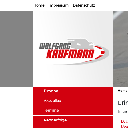
Home
Impressum
Datenschutz
Home
Piranha
Aktuelles
Eri
Termine
In tr
Rennerfolge
Luc
Uwe