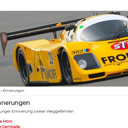
»
Erinnerungen
nnerungen
auriger Erinnerung zweier Weggefährten
a Moro
 Gemballa