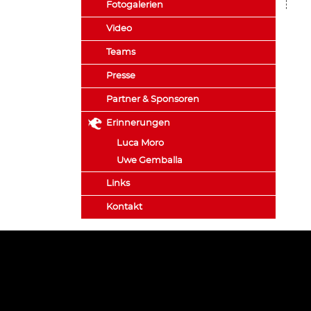
Fotogalerien
Video
Teams
Presse
Partner & Sponsoren
Erinnerungen
Luca Moro
Uwe Gemballa
Links
Kontakt