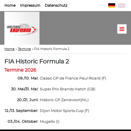
Home
Impressum
Datenschutz
Home
»
Termine
»
FIA Historic Formula 2
FIA Historic Formula 2
Termine 2026
09./10. Mai:
Classic GP de France Paul Ricard (F)
30. Mai/31. Mai:
Super Prix Brands Hatch (GB)
20./21. Juni:
Historic GP Zandvoort(NL)
12./13. September:
Dijon Motor Sports Cup (F)
03./04. Oktober:
Mugello (I)