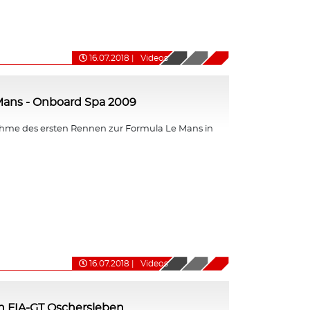
16.07.2018
|
Videos
Mans - Onboard Spa 2009
me des ersten Rennen zur Formula Le Mans in
16.07.2018
|
Videos
n FIA-GT Oschersleben