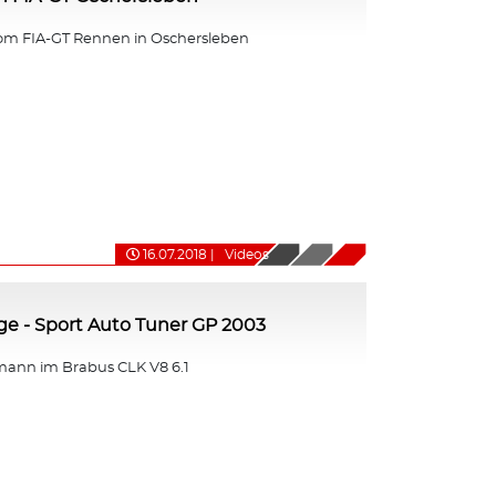
om FIA-GT Rennen in Oschersleben
16.07.2018
|
Videos
nge - Sport Auto Tuner GP 2003
ann im Brabus CLK V8 6.1