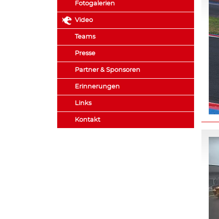
Fotogalerien
Video
Teams
Presse
Partner & Sponsoren
Erinnerungen
Links
Kontakt