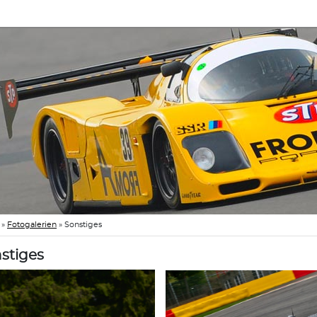
»
Fotogalerien
»
Sonstiges
stiges