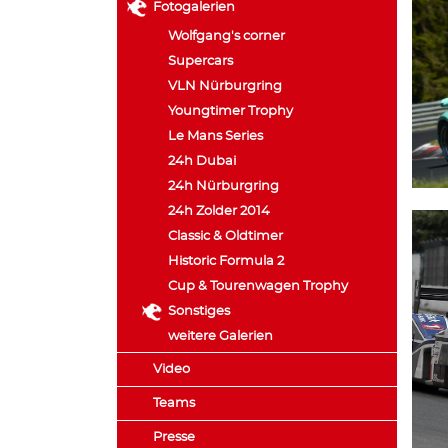
Fotogalerien
Wolfgang's corner
Supercars
VLN Nürburgring
Youngtimer Trophy
Le Mans Series
24h Dubai
24h Nürburgring
24h Zolder 2014
Classic & Oldtimer
Historic Formula 2
Cup & Tourenwagen Trophy
Sonstiges
weitere Galerien
Video
Teams
Presse