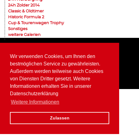
24h Zolder 2014
Classic & Oldtimer
Historic Formula 2
Cup & Tourenwagen Trophy
Sonstiges
weitere Galerien
Home
Impressum
Datenschutz
Wir verwenden Cookies, um Ihnen den
bestmöglichen Service zu gewährleisten.
Außerdem werden teilweise auch Cookies
von Diensten Dritter gesetzt. Weitere
Informationen erhalten Sie in unserer
Datenschutzerklärung
Weitere Informationen
Zulassen