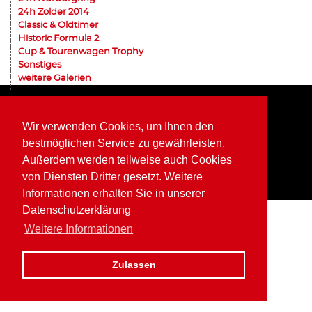
24h Zolder 2014
Classic & Oldtimer
Historic Formula 2
Cup & Tourenwagen Trophy
Sonstiges
weitere Galerien
Home
Impressum
Datenschutz
Wir verwenden Cookies, um Ihnen den
bestmöglichen Service zu gewährleisten.
Außerdem werden teilweise auch Cookies
von Diensten Dritter gesetzt. Weitere
Informationen erhalten Sie in unserer
Datenschutzerklärung
Weitere Informationen
Zulassen