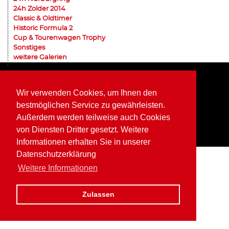
24h Zolder 2014
Classic & Oldtimer
Historic Formula 2
Cup & Tourenwagen Trophy
Sonstiges
weitere Galerien
Home
Impressum
Datenschutz
Wir verwenden Cookies, um Ihnen den
bestmöglichen Service zu gewährleisten.
Außerdem werden teilweise auch Cookies
von Diensten Dritter gesetzt. Weitere
Informationen erhalten Sie in unserer
Datenschutzerklärung
Weitere Informationen
Zulassen