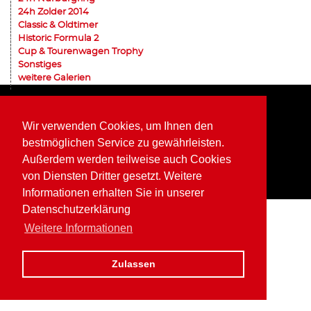
24h Zolder 2014
Classic & Oldtimer
Historic Formula 2
Cup & Tourenwagen Trophy
Sonstiges
weitere Galerien
Home
Impressum
Datenschutz
Wir verwenden Cookies, um Ihnen den
bestmöglichen Service zu gewährleisten.
Außerdem werden teilweise auch Cookies
von Diensten Dritter gesetzt. Weitere
Informationen erhalten Sie in unserer
Datenschutzerklärung
Weitere Informationen
Zulassen