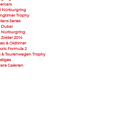
ercars
 Nürburgring
ngtimer Trophy
Mans Series
 Dubai
 Nürburgring
 Zolder 2014
ssic & Oldtimer
toric Formula 2
 & Tourenwagen Trophy
stiges
tere Galerien