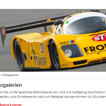
»
Fotogalerien
ogalerien
en Sie umfangreiches Bildmaterial von und mit Wolfgang Kaufmann! Di
erien und Einzelevents, wie zum Beispiel die berühmten 24-Stunde
fgang's corner