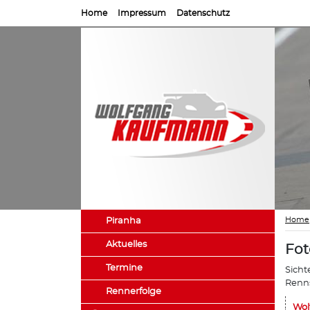
Home
Impressum
Datenschutz
Home
Piranha
Aktuelles
Fot
Termine
Sicht
Renns
Rennerfolge
Wol