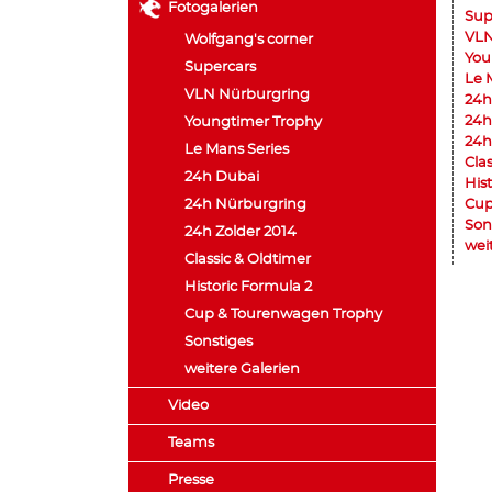
Fotogalerien
Sup
VLN
Wolfgang's corner
You
Supercars
Le 
VLN Nürburgring
24h
24h
Youngtimer Trophy
24h
Le Mans Series
Cla
24h Dubai
His
24h Nürburgring
Cup
Son
24h Zolder 2014
wei
Classic & Oldtimer
Historic Formula 2
Cup & Tourenwagen Trophy
Sonstiges
weitere Galerien
Video
Teams
Presse