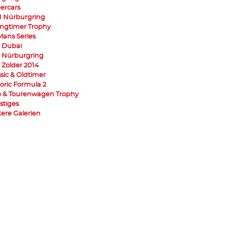
ercars
 Nürburgring
ngtimer Trophy
Mans Series
 Dubai
 Nürburgring
 Zolder 2014
ssic & Oldtimer
toric Formula 2
 & Tourenwagen Trophy
stiges
tere Galerien