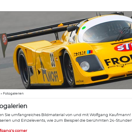
»
Fotogalerien
ogalerien
en Sie umfangreiches Bildmaterial von und mit Wolfgang Kaufmann! Di
erien und Einzelevents, wie zum Beispiel die berühmten 24-Stunde
fgang's corner