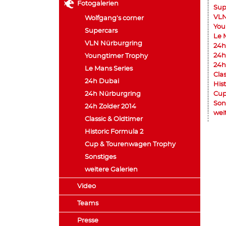
Fotogalerien
Sup
VLN
Wolfgang's corner
You
Supercars
Le 
VLN Nürburgring
24h
24h
Youngtimer Trophy
24h
Le Mans Series
Cla
24h Dubai
His
24h Nürburgring
Cup
Son
24h Zolder 2014
wei
Classic & Oldtimer
Historic Formula 2
Cup & Tourenwagen Trophy
Sonstiges
weitere Galerien
Video
Teams
Presse