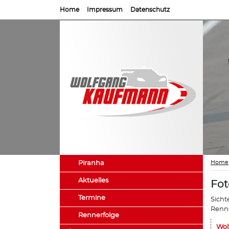
Home
Impressum
Datenschutz
Home
Piranha
Aktuelles
Fot
Termine
Sicht
Renns
Rennerfolge
Wol