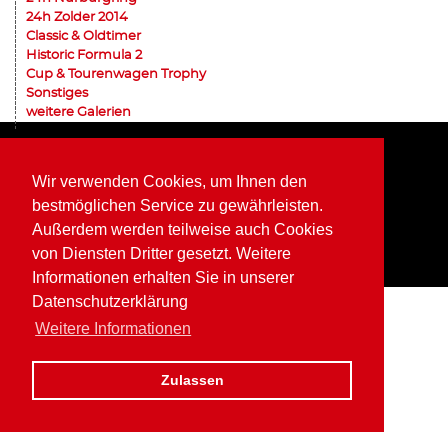
24h Zolder 2014
Classic & Oldtimer
Historic Formula 2
Cup & Tourenwagen Trophy
Sonstiges
weitere Galerien
Home
Impressum
Datenschutz
Wir verwenden Cookies, um Ihnen den
bestmöglichen Service zu gewährleisten.
Außerdem werden teilweise auch Cookies
von Diensten Dritter gesetzt. Weitere
Informationen erhalten Sie in unserer
Datenschutzerklärung
Weitere Informationen
Zulassen