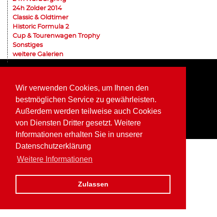
24h Zolder 2014
Classic & Oldtimer
Historic Formula 2
Cup & Tourenwagen Trophy
Sonstiges
weitere Galerien
Home
Impressum
Datenschutz
Wir verwenden Cookies, um Ihnen den
bestmöglichen Service zu gewährleisten.
Außerdem werden teilweise auch Cookies
von Diensten Dritter gesetzt. Weitere
Informationen erhalten Sie in unserer
Datenschutzerklärung
Weitere Informationen
Zulassen