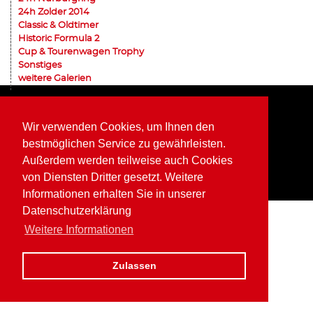
24h Zolder 2014
Classic & Oldtimer
Historic Formula 2
Cup & Tourenwagen Trophy
Sonstiges
weitere Galerien
Home
Impressum
Datenschutz
Wir verwenden Cookies, um Ihnen den
bestmöglichen Service zu gewährleisten.
Außerdem werden teilweise auch Cookies
von Diensten Dritter gesetzt. Weitere
Informationen erhalten Sie in unserer
Datenschutzerklärung
Weitere Informationen
Zulassen